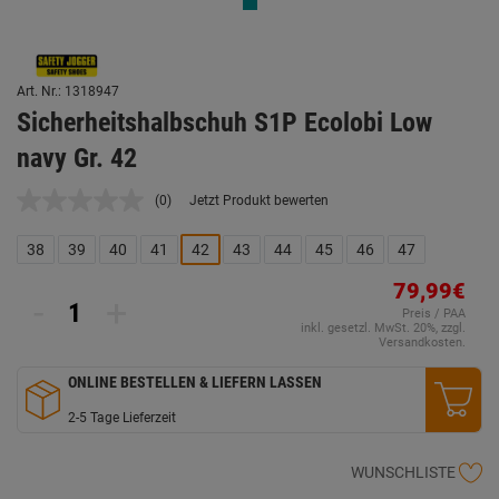
Art. Nr.: 1318947
Sicherheitshalbschuh S1P Ecolobi Low
navy Gr. 42
(0)
Jetzt Produkt bewerten
Kein
Beurteilungswert.
Link
38
39
40
41
42
43
44
45
46
47
auf
derselben
79,99€
Seite.
-
+
Preis / PAA
inkl. gesetzl. MwSt. 20%, zzgl.
Versandkosten.
ONLINE BESTELLEN & LIEFERN LASSEN
2-5 Tage Lieferzeit
WUNSCHLISTE