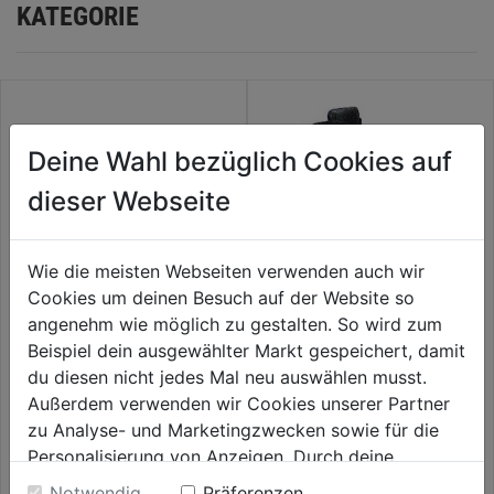
KATEGORIE
Deine Wahl bezüglich Cookies auf
dieser Webseite
Wie die meisten Webseiten verwenden auch wir
Cookies um deinen Besuch auf der Website so
angenehm wie möglich zu gestalten. So wird zum
Sicherheitshalbschuh S3
Sicherheitshochschuh S3
Beispiel dein ausgewählter Markt gespeichert, damit
Alessio SRC ESD schw./blau
Alessio SRC ESD schw./blau
du diesen nicht jedes Mal neu auswählen musst.
Low
Mid
Außerdem verwenden wir Cookies unserer Partner
0.0
(0)
0.0
(0)
0.0
0.0
zu Analyse- und Marketingzwecken sowie für die
84,99€
93,99€
von
von
Personalisierung von Anzeigen. Durch deine
5
5
Einwilligung werden die Daten von Drittanbieter,
Notwendig
Präferenzen
Sternen.
Sternen.