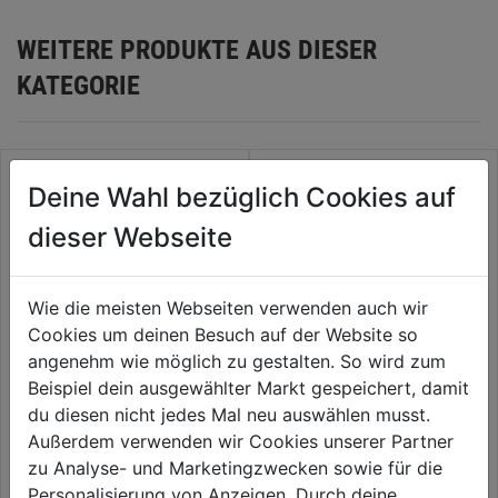
WEITERE PRODUKTE AUS DIESER
KATEGORIE
Deine Wahl bezüglich Cookies auf
dieser Webseite
Wie die meisten Webseiten verwenden auch wir
Cookies um deinen Besuch auf der Website so
angenehm wie möglich zu gestalten. So wird zum
Beispiel dein ausgewählter Markt gespeichert, damit
Sicherheitshalbschuh S3
Sicherheitshochschuh S3
du diesen nicht jedes Mal neu auswählen musst.
Alessio SRC ESD schw./blau
Alessio SRC ESD schw./blau
Außerdem verwenden wir Cookies unserer Partner
Low
Mid
zu Analyse- und Marketingzwecken sowie für die
0.0
(0)
0.0
(0)
0.0
0.0
Personalisierung von Anzeigen. Durch deine