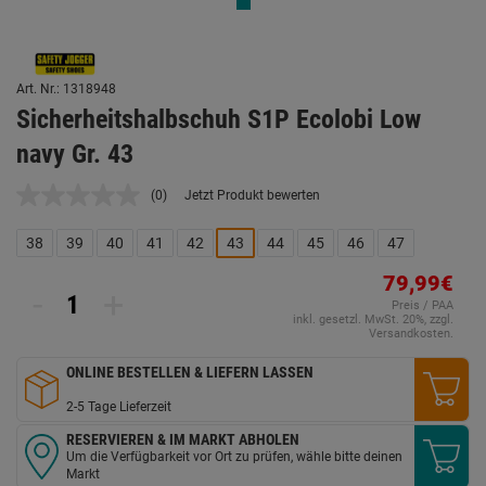
Art. Nr.: 1318948
Sicherheitshalbschuh S1P Ecolobi Low
navy Gr. 43
(0)
Jetzt Produkt bewerten
Kein
Beurteilungswert.
Link
38
39
40
41
42
43
44
45
46
47
auf
derselben
79,99€
Seite.
-
+
Preis / PAA
inkl. gesetzl. MwSt. 20%, zzgl.
Versandkosten.
ONLINE BESTELLEN & LIEFERN LASSEN
2-5 Tage Lieferzeit
RESERVIEREN & IM MARKT ABHOLEN
Um die Verfügbarkeit vor Ort zu prüfen, wähle bitte deinen
Markt