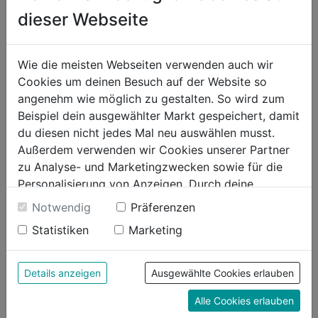
Rasenmäher-Service
dieser Webseite
Wie die meisten Webseiten verwenden auch wir
Cookies um deinen Besuch auf der Website so
Rasentraktor-Service
angenehm wie möglich zu gestalten. So wird zum
Beispiel dein ausgewählter Markt gespeichert, damit
du diesen nicht jedes Mal neu auswählen musst.
Außerdem verwenden wir Cookies unserer Partner
zu Analyse- und Marketingzwecken sowie für die
Schneefräsen-Service
Personalisierung von Anzeigen. Durch deine
Einwilligung werden die Daten von Drittanbieter,
Notwendig
Präferenzen
unter anderem auch in den USA, verarbeitet.
Statistiken
Marketing
Durch Klick auf "Alle Cookies erlauben" stimmst du
der Verwendung aller Cookies zu. Unter "Details
Kettensägen-Service
anzeigen" findest du alle Infos zu den
Details anzeigen
Ausgewählte Cookies erlauben
unterschiedlichen Cookies, unter "Cookies
Alle Cookies erlauben
Konfigurieren" kannst du auswählen, welche Cookies