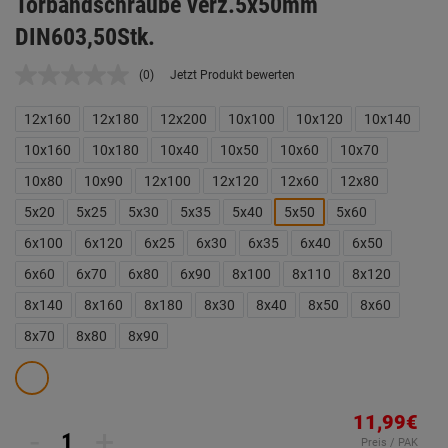
Torbandschraube verz.5x50mm
DIN603,50Stk.
(0)
Jetzt Produkt bewerten
Kein
Beurteilungswert.
Link
12x160
12x180
12x200
10x100
10x120
10x140
auf
derselben
10x160
10x180
10x40
10x50
10x60
10x70
Seite.
10x80
10x90
12x100
12x120
12x60
12x80
5x20
5x25
5x30
5x35
5x40
5x50
5x60
6x100
6x120
6x25
6x30
6x35
6x40
6x50
6x60
6x70
6x80
6x90
8x100
8x110
8x120
8x140
8x160
8x180
8x30
8x40
8x50
8x60
8x70
8x80
8x90
11,99€
-
+
Preis / PAK