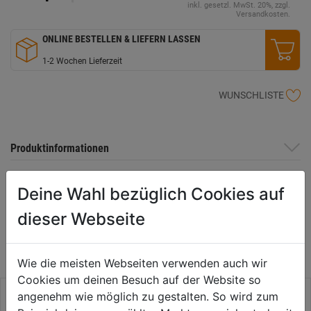
inkl. gesetzl. MwSt. 20%, zzgl.
Versandkosten.
ONLINE BESTELLEN & LIEFERN LASSEN
1-2 Wochen Lieferzeit
WUNSCHLISTE
Produktinformationen
Deine Wahl bezüglich Cookies auf
WEITERE PRODUKTE AUS DIESER
dieser Webseite
KATEGORIE
Wie die meisten Webseiten verwenden auch wir
Cookies um deinen Besuch auf der Website so
angenehm wie möglich zu gestalten. So wird zum