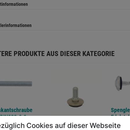
tinformationen
llerinformationen
TERE PRODUKTE AUS DIESER KATEGORIE
skantschraube
Spengle
 DIN933-8.8
Edelsta
Dichtsc
züglich Cookies auf dieser Webseite