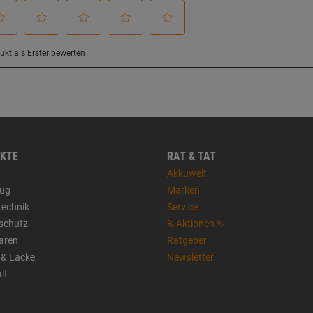
KTE
RAT & TAT
Akkuwelt
ug
Marken
technik
Service
sschutz
% Aktionen %
aren
Ratgeber
 & Lacke
Newsletter
lt