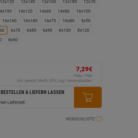
erselben
12x120
12x140
12x160
12x180
12x70
ite.
4x100
14x120
14x60
14x80
16x100
16x160
16x180
16x70
16x80
5x50
60
6x70
6x80
6x90
8x100
8x120
0
8x90
7,29€
Preis / PAK
inkl. gesetzl. MwSt. 20%, zzgl. Versandkosten.
 BESTELLEN & LIEFERN LASSEN
en Lieferzeit
WUNSCHLISTE