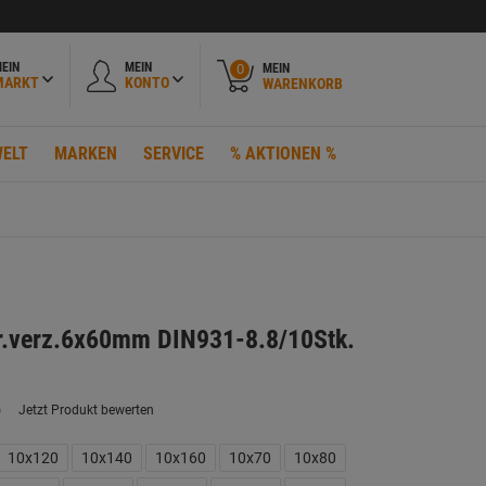
EIN
MEIN
MEIN
0
MARKT
KONTO
WARENKORB
ELT
MARKEN
SERVICE
% AKTIONEN %
r.verz.6x60mm DIN931-8.8/10Stk.
)
Jetzt Produkt bewerten
ein
eurteilungswert.
ink
10x120
10x140
10x160
10x70
10x80
uf