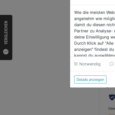
0.0
von
8,79
Wie die meisten Web
5
angenehm wie möglich
Sternen
VERGLEICHEN
damit du diesen nic
Partner zu Analyse-
deine Einwilligung w
Durch Klick auf "All
anzeigen" findest du
kannst du auswählen
Weitere Informatione
Notwendig
Bewer
Details anzeigen