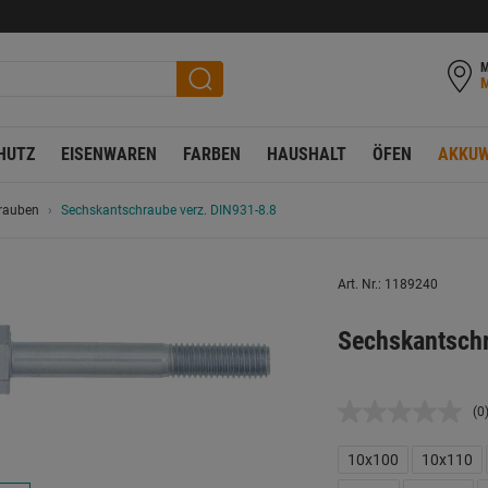
M
HUTZ
EISENWAREN
FARBEN
HAUSHALT
ÖFEN
AKKUW
rauben
Sechskantschraube verz. DIN931-8.8
Art. Nr.: 1189240
Sechskantsch
(0
K
B
L
10x100
10x110
a