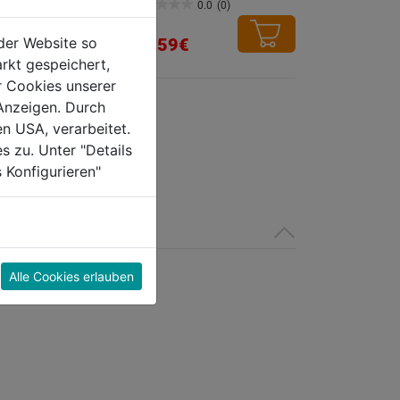
0.0
(0)
0.0
(0)
0.0
von
12,59€
der Website so
5
rkt gespeichert,
Sternen.
r Cookies unserer
Anzeigen. Durch
en USA, verarbeitet.
s zu. Unter "Details
 Konfigurieren"
Alle Cookies erlauben