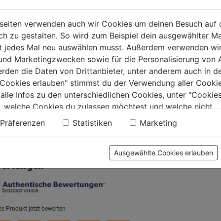
0.0
(0)
0.0
Verstellschraube
von
verz.M10x20mm 4Stk.
€
9,79€
seiten verwenden auch wir Cookies um deinen Besuch auf 
5
 zu gestalten. So wird zum Beispiel dein ausgewählter Ma
.
Sternen.
ht jedes Mal neu auswählen musst. Außerdem verwenden wi
0.0
(0)
0.0
 und Marketingzwecken sowie für die Personalisierung von 
von
9,79€
erden die Daten von Drittanbieter, unter anderem auch in d
5
e Cookies erlauben" stimmst du der Verwendung aller Cookie
Sternen.
 alle Infos zu den unterschiedlichen Cookies, unter "Cookies
, welche Cookies du zulassen möchtest und welche nicht.
n findest du in unserer
Datenschutzerklärung
.
Präferenzen
Statistiken
Marketing
tung
Ausgewählte Cookies erlauben