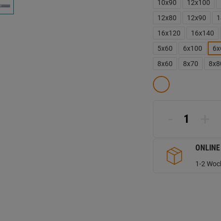
d
10x90
12x100
Se
12x80
12x90
1
16x120
16x140
5x60
6x100
6x
8x60
8x70
8x8
-
+
ONLINE
1-2 Woch