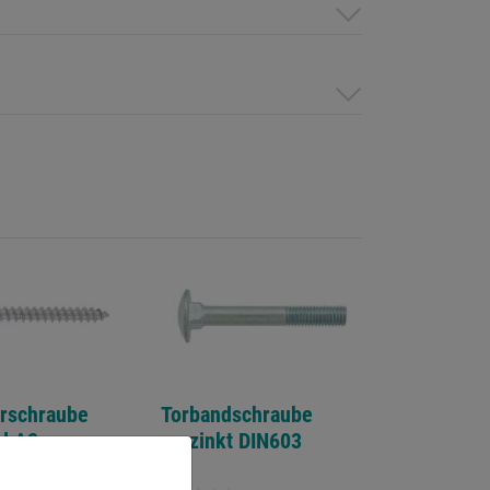
rschraube
Torbandschraube
hl A2 m.
verzinkt DIN603
hreibe