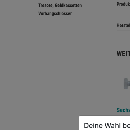
Produk
Tresore, Geldkassetten
Vorhangschlösser
Herste
WEI
Sech
verz.
Deine Wahl be