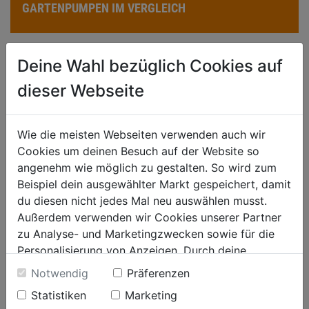
GARTENPUMPEN IM VERGLEICH
Deine Wahl bezüglich Cookies auf
dieser Webseite
Wie die meisten Webseiten verwenden auch wir
Cookies um deinen Besuch auf der Website so
SMARTE GARDENA BEWÄSSERUNG
angenehm wie möglich zu gestalten. So wird zum
Beispiel dein ausgewählter Markt gespeichert, damit
du diesen nicht jedes Mal neu auswählen musst.
Außerdem verwenden wir Cookies unserer Partner
zu Analyse- und Marketingzwecken sowie für die
Personalisierung von Anzeigen. Durch deine
Einwilligung werden die Daten von Drittanbieter,
Notwendig
Präferenzen
unter anderem auch in den USA, verarbeitet.
Statistiken
Marketing
Durch Klick auf "Alle Cookies erlauben" stimmst du