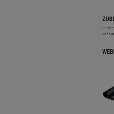
ZUB
Damit d
und San
WEB