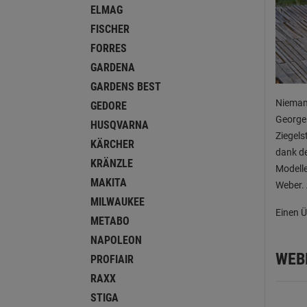
ELMAG
FISCHER
FORRES
GARDENA
GARDENS BEST
Niemand
GEDORE
George 
HUSQVARNA
Ziegels
KÄRCHER
dank de
KRÄNZLE
Modelle
MAKITA
Weber. 
MILWAUKEE
Einen Ü
METABO
NAPOLEON
WEBE
PROFIAIR
RAXX
STIGA