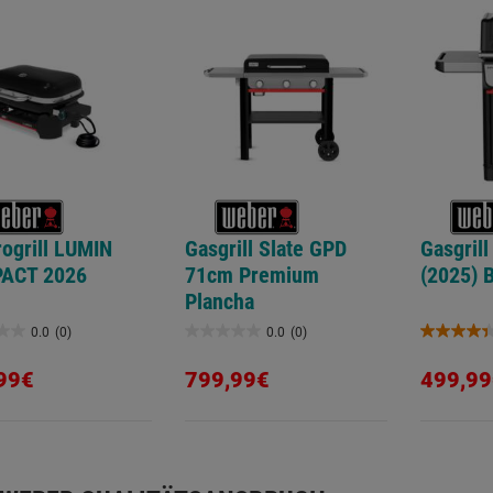
rogrill LUMIN
Gasgrill Slate GPD
Gasgrill
ACT 2026
71cm Premium
(2025) 
Plancha
0.0
(0)
0.0
(0)
0.0
4.4
von
von
99€
799,99€
499,99
5
5
.
Sternen.
Sternen.
5
Bewertun