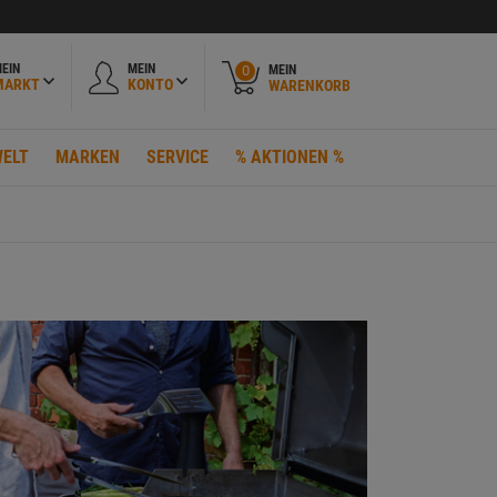
EIN
MEIN
MEIN
0
MARKT
KONTO
WARENKORB
ELT
MARKEN
SERVICE
% AKTIONEN %