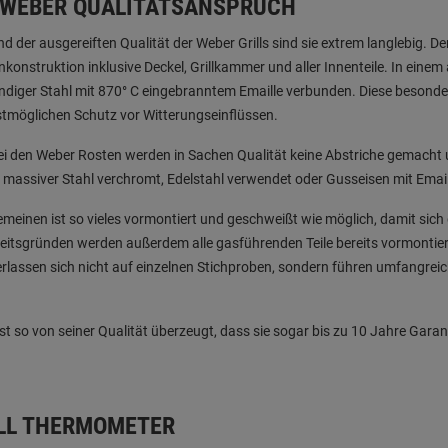
 WEBER QUALITÄTSANSPRUCH
d der ausgereiften Qualität der Weber Grills sind sie extrem langlebig. D
onstruktion inklusive Deckel, Grillkammer und aller Innenteile. In einem
diger Stahl mit 870° C eingebranntem Emaille verbunden. Diese besonder
tmöglichen Schutz vor Witterungseinflüssen.
i den Weber Rosten werden in Sachen Qualität keine Abstriche gemacht
 massiver Stahl verchromt, Edelstahl verwendet oder Gusseisen mit Email
emeinen ist so vieles vormontiert und geschweißt wie möglich, damit sic
eitsgründen werden außerdem alle gasführenden Teile bereits vormontier
verlassen sich nicht auf einzelnen Stichproben, sondern führen umfangrei
st so von seiner Qualität überzeugt, dass sie sogar bis zu 10 Jahre Garan
ILL THERMOMETER