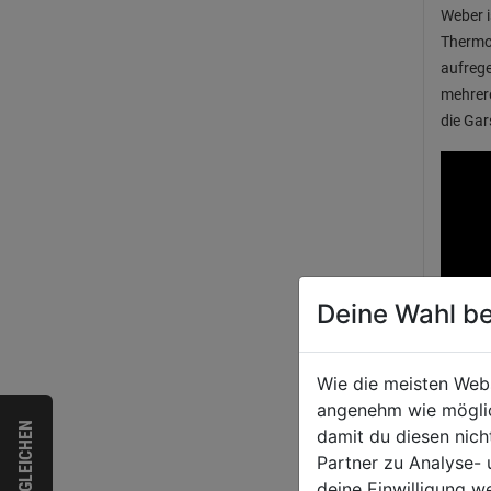
Weber i
Thermom
aufrege
mehrer
die Gar
Deine Wahl be
Wie die meisten Web
angenehm wie möglich
VERGLEICHEN
damit du diesen nic
Partner zu Analyse-
deine Einwilligung w