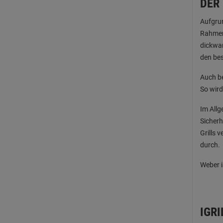
DER
Aufgrun
Rahmenk
dickwan
den bes
Auch be
So wird
Im Allg
Sicherh
Grills 
durch.
Weber i
IGR