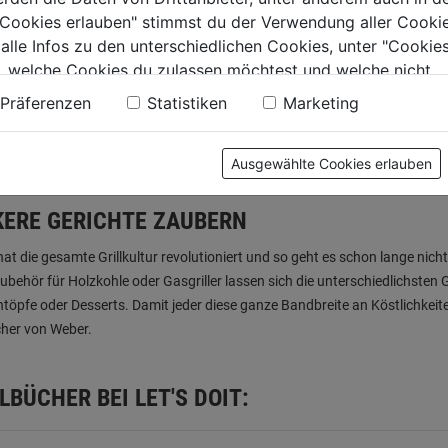
e Cookies erlauben" stimmst du der Verwendung aller Cookie
 alle Infos zu den unterschiedlichen Cookies, unter "Cookies
, welche Cookies du zulassen möchtest und welche nicht.
n findest du in unserer
Datenschutzerklärung
.
Präferenzen
Statistiken
Marketing
Ausgewählte Cookies erlauben
KERE GERICHTE ZAUBERN
at die gesamte Grillkultur revolutioniert und so geht es schon lange nic
Zubehör für Holzkohle oder Gasgriller lassen sich die unterschiedlichsten G
ntöpfe oder Desserts. Damit jeder diese ganze Bandbreite an Köstlichkeit
cher von Weber.
LBÜCHER BEI LET'S DOIT: