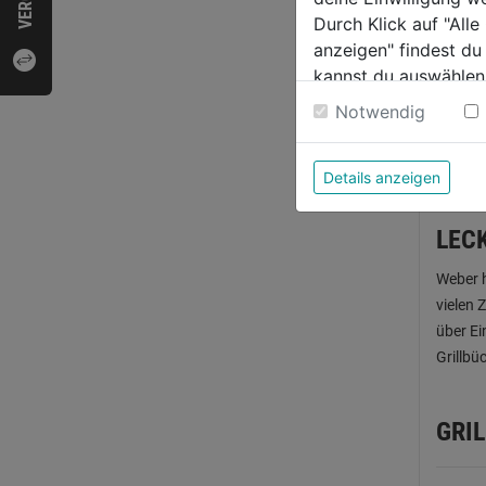
Durch Klick auf "All
anzeigen" findest du
kannst du auswählen
Weitere Informatione
Notwendig
Details anzeigen
LEC
Weber h
vielen 
über Ei
Grillbü
GRIL