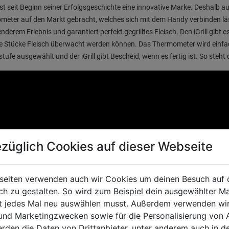
st seit Beginn seiner Erfolgsgeschichte eine innovative Marke. Deshalb au
eter auf den Markt gebracht, welches sich mit dem Handy verbinden läs
nderem Erlebnis und garantiert perfekt gegrilltes Fleisch. Den iGrill gibt 
e Stücke Fleisch überwacht werden können. Das Thermometer wird einfa
stufe ausgewählt und der iGrill gibt Bescheid, wenn es fertig ist. So ste
züglich Cookies auf dieser Webseite
seiten verwenden auch wir Cookies um deinen Besuch auf 
 zu gestalten. So wird zum Beispiel dein ausgewählter Ma
ht jedes Mal neu auswählen musst. Außerdem verwenden wi
 und Marketingzwecken sowie für die Personalisierung von 
erden die Daten von Drittanbieter, unter anderem auch in d