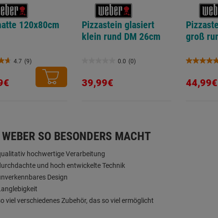
matte 120x80cm
Pizzastein glasiert
Pizzaste
klein rund DM 26cm
groß ru
4.7
(9)
0.0
(0)
0.0
5.0
von
von
9€
39,99€
44,99€
5
5
.
Sternen.
Sternen.
1
ungen
Bewertun
 WEBER SO BESONDERS MACHT
qualitativ hochwertige Verarbeitung
durchdachte und hoch entwickelte Technik
unverkennbares Design
Langlebigkeit
so viel verschiedenes Zubehör, das so viel ermöglicht