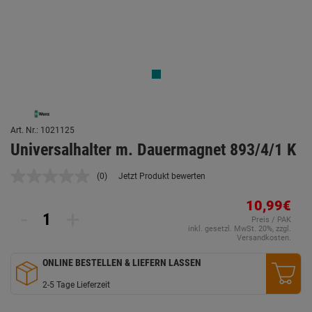
Art. Nr.: 1021125
Universalhalter m. Dauermagnet 893/4/1 K
(0)
Jetzt Produkt bewerten
Kein
Beurteilungswert.
Link
10,99€
-
+
auf
Preis / PAK
derselben
inkl. gesetzl. MwSt. 20%, zzgl.
Seite.
Versandkosten.
ONLINE BESTELLEN & LIEFERN LASSEN
2-5 Tage Lieferzeit