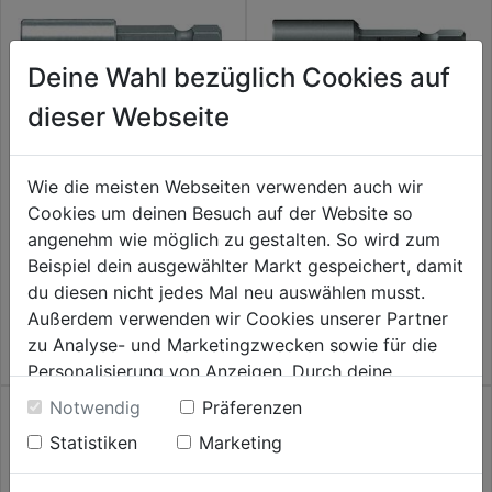
Deine Wahl bezüglich Cookies auf
dieser Webseite
Wie die meisten Webseiten verwenden auch wir
Bithalter m. Dauermagnet
Steckschlüsseleinsatz 869/4M
899/4/1 50mm 1/4"
Cookies um deinen Besuch auf der Website so
angenehm wie möglich zu gestalten. So wird zum
0.0
(0)
0.0
(0)
0.0
0.0
Beispiel dein ausgewählter Markt gespeichert, damit
11,59€
11,79€
von
von
du diesen nicht jedes Mal neu auswählen musst.
5
5
Außerdem verwenden wir Cookies unserer Partner
Sternen.
Sternen.
zu Analyse- und Marketingzwecken sowie für die
Personalisierung von Anzeigen. Durch deine
Einwilligung werden die Daten von Drittanbieter,
Notwendig
Präferenzen
unter anderem auch in den USA, verarbeitet.
Statistiken
Marketing
Durch Klick auf "Alle Cookies erlauben" stimmst du
der Verwendung aller Cookies zu. Unter "Details