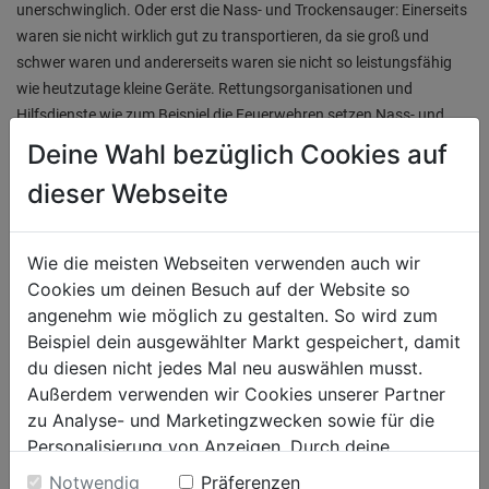
unerschwinglich. Oder erst die Nass- und Trockensauger: Einerseits
waren sie nicht wirklich gut zu transportieren, da sie groß und
schwer waren und andererseits waren sie nicht so leistungsfähig
wie heutzutage kleine Geräte. Rettungsorganisationen und
Hilfsdienste wie zum Beispiel die Feuerwehren setzen Nass- und
Trockensauger schon lange ein, um die ärgsten Verschmutzungen
Deine Wahl bezüglich Cookies auf
und Schäden zu beseitigen.
dieser Webseite
MODERNE REINIGUNGSGERÄTE
Wie die meisten Webseiten verwenden auch wir
Cookies um deinen Besuch auf der Website so
Jetzt gibt es doch kaum einen Haushalt mit Garten, Einfahrt oder
angenehm wie möglich zu gestalten. So wird zum
auch nur Garage, der nicht Bedarf an einem Hochdruckreiniger,
Beispiel dein ausgewählter Markt gespeichert, damit
einem Nass- und Trockensauger oder einer kompakten
du diesen nicht jedes Mal neu auswählen musst.
Kehrmaschine hat. Hochsaisonen für den Hochdruckreiniger sind
Außerdem verwenden wir Cookies unserer Partner
das Frühjahr und der Herbst. Denn zu Beginn des Jahres ist der
zu Analyse- und Marketingzwecken sowie für die
Frühjahrsputz angesagt: Gartenmöbel müssen gereinigt werden,
Personalisierung von Anzeigen. Durch deine
der Pool wird fit für den Sommer gemacht, die Einfahrt von den
Einwilligung werden die Daten von Drittanbieter,
Notwendig
Präferenzen
Verunreinigungen des letzten halben Jahres befreit werden, und,