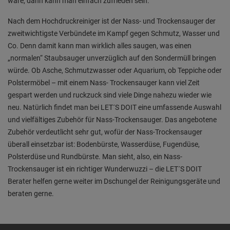
wäre, dann kann man einfach zufrieden sein.
Nach dem Hochdruckreiniger ist der Nass- und Trockensauger der
zweitwichtigste Verbündete im Kampf gegen Schmutz, Wasser und
Co. Denn damit kann man wirklich alles saugen, was einen
„normalen“ Staubsauger unverzüglich auf den Sondermüll bringen
würde. Ob Asche, Schmutzwasser oder Aquarium, ob Teppiche oder
Polstermöbel – mit einem Nass- Trockensauger kann viel Zeit
gespart werden und ruckzuck sind viele Dinge nahezu wieder wie
neu. Natürlich findet man bei LET´S DOIT eine umfassende Auswahl
und vielfältiges Zubehör für Nass-Trockensauger. Das angebotene
Zubehör verdeutlicht sehr gut, wofür der Nass-Trockensauger
überall einsetzbar ist: Bodenbürste, Wasserdüse, Fugendüse,
Polsterdüse und Rundbürste. Man sieht, also, ein Nass-
Trockensauger ist ein richtiger Wunderwuzzi – die LET´S DOIT
Berater helfen gerne weiter im Dschungel der Reinigungsgeräte und
beraten gerne.