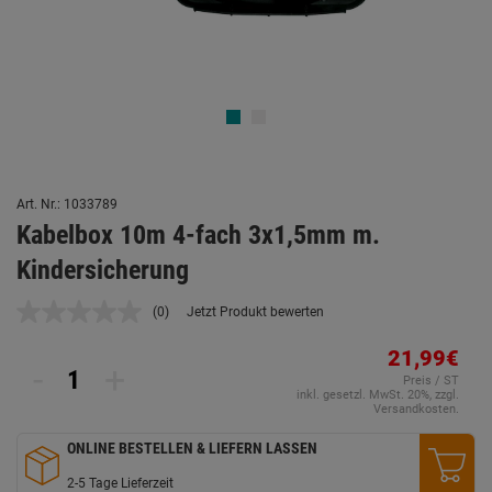
Art. Nr.: 1033789
Kabelbox 10m 4-fach 3x1,5mm m.
Kindersicherung
(0)
Jetzt Produkt bewerten
Kein
Beurteilungswert.
Link
21,99€
-
+
auf
Preis / ST
derselben
inkl. gesetzl. MwSt. 20%, zzgl.
Seite.
Versandkosten.
ONLINE BESTELLEN & LIEFERN LASSEN
2-5 Tage Lieferzeit