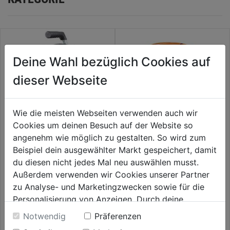
Deine Wahl bezüglich Cookies auf
dieser Webseite
Wie die meisten Webseiten verwenden auch wir
Cookies um deinen Besuch auf der Website so
angenehm wie möglich zu gestalten. So wird zum
Kabeltrommel-Kunststoff leer
Verlängerungskabel 20m
Beispiel dein ausgewählter Markt gespeichert, damit
für 50m Kabel 4-fach
3x1,5mm 230 V orange
du diesen nicht jedes Mal neu auswählen musst.
schwarz/b
Außerdem verwenden wir Cookies unserer Partner
0.0
(0)
0.0
(0)
0.0
0.0
zu Analyse- und Marketingzwecken sowie für die
29,99€
29,99€
von
von
Personalisierung von Anzeigen. Durch deine
5
5
Einwilligung werden die Daten von Drittanbieter,
Notwendig
Präferenzen
Sternen.
Sternen.
unter anderem auch in den USA, verarbeitet.