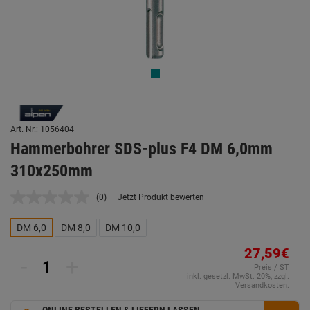
Art. Nr.: 1056404
Hammerbohrer SDS-plus F4 DM 6,0mm
310x250mm
(0)
Jetzt Produkt bewerten
Kein
Beurteilungswert.
Link
DM 6,0
DM 8,0
DM 10,0
auf
derselben
27,59€
Seite.
-
+
Preis / ST
inkl. gesetzl. MwSt. 20%, zzgl.
Versandkosten.
ONLINE BESTELLEN & LIEFERN LASSEN