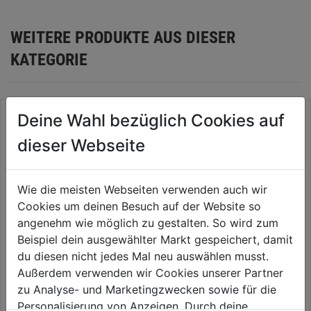
WEITERE PRODUKTE AUS DIESER
KATEGORIE
Deine Wahl bezüglich Cookies auf
dieser Webseite
Wie die meisten Webseiten verwenden auch wir
Cookies um deinen Besuch auf der Website so
angenehm wie möglich zu gestalten. So wird zum
Beispiel dein ausgewählter Markt gespeichert, damit
du diesen nicht jedes Mal neu auswählen musst.
HM-Granitbohrerset 5-tlg.
HM-Universalbohrer Multicut
Außerdem verwenden wir Cookies unserer Partner
400x300mm SB
zu Analyse- und Marketingzwecken sowie für die
0.0
(0)
0.0
(0)
Personalisierung von Anzeigen. Durch deine
0.0
0.0