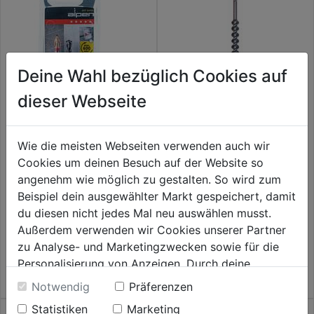
Deine Wahl bezüglich Cookies auf
dieser Webseite
Hammerbohrer SDS-max
Wie die meisten Webseiten verwenden auch wir
340x200mm
Cookies um deinen Besuch auf der Website so
angenehm wie möglich zu gestalten. So wird zum
0.0
(0)
0.0
C-Protector-Set DM 10mm
Beispiel dein ausgewählter Markt gespeichert, damit
64,99€
2tlg. Gen 2-Beton
von
du diesen nicht jedes Mal neu auswählen musst.
5
0.0
(0)
Außerdem verwenden wir Cookies unserer Partner
0.0
Sternen.
62,99€
zu Analyse- und Marketingzwecken sowie für die
von
Personalisierung von Anzeigen. Durch deine
5
Einwilligung werden die Daten von Drittanbieter,
Sternen.
Notwendig
Präferenzen
unter anderem auch in den USA, verarbeitet.
Statistiken
Marketing
Durch Klick auf "Alle Cookies erlauben" stimmst du