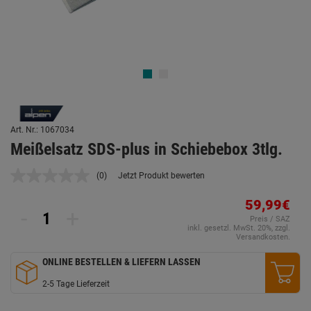
Art. Nr.: 1067034
Meißelsatz SDS-plus in Schiebebox 3tlg.
(0)
Jetzt Produkt bewerten
Kein
Beurteilungswert.
Link
59,99€
-
+
auf
Preis / SAZ
derselben
inkl. gesetzl. MwSt. 20%, zzgl.
Seite.
Versandkosten.
ONLINE BESTELLEN & LIEFERN LASSEN
2-5 Tage Lieferzeit