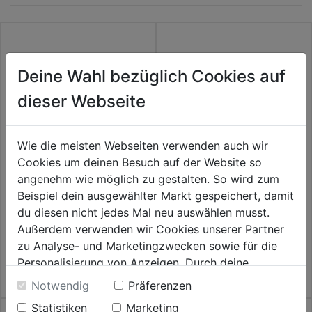
Deine Wahl bezüglich Cookies auf
dieser Webseite
Wie die meisten Webseiten verwenden auch wir
Cookies um deinen Besuch auf der Website so
angenehm wie möglich zu gestalten. So wird zum
Kohlen CB-415 (=CB402,413)
Kohlen CB-325 194074-2
Beispiel dein ausgewählter Markt gespeichert, damit
191950-1
du diesen nicht jedes Mal neu auswählen musst.
0.0
(0)
0.0
(0)
Außerdem verwenden wir Cookies unserer Partner
0.0
0.0
6,99€
6,99€
zu Analyse- und Marketingzwecken sowie für die
von
von
Personalisierung von Anzeigen. Durch deine
5
5
Einwilligung werden die Daten von Drittanbieter,
Sternen.
Sternen.
Notwendig
Präferenzen
unter anderem auch in den USA, verarbeitet.
Statistiken
Marketing