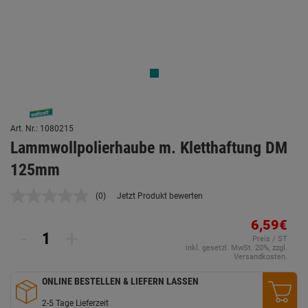
Art. Nr.: 1080215
Lammwollpolierhaube m. Kletthaftung DM
125mm
(0)
Jetzt Produkt bewerten
Kein
Beurteilungswert.
Link
6,59€
-
+
auf
Preis / ST
derselben
inkl. gesetzl. MwSt. 20%, zzgl.
Seite.
Versandkosten.
ONLINE BESTELLEN & LIEFERN LASSEN
2-5 Tage Lieferzeit