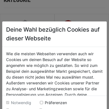
Deine Wahl bezüglich Cookies auf
dieser Webseite
Wie die meisten Webseiten verwenden auch wir
Cookies um deinen Besuch auf der Website so
angenehm wie möglich zu gestalten. So wird zum
Meisterpumpe m.
SHOCKWAVE
Beispiel dein ausgewählter Markt gespeichert, damit
Metallgehäuse Schaft 8mm
Winkelschraubvorsatz 1/4"
du diesen nicht jedes Mal neu auswählen musst.
max. 3000 l/h
Aufnahme inkl. 10 Bits
Außerdem verwenden wir Cookies unserer Partner
0.0
(0)
0.0
(0)
0.0
0.0
zu Analyse- und Marketingzwecken sowie für die
42,99€
43,59€
von
von
Personalisierung von Anzeigen. Durch deine
5
5
Einwilligung werden die Daten von Drittanbieter,
Notwendig
Präferenzen
Sternen.
Sternen.
unter anderem auch in den USA, verarbeitet.