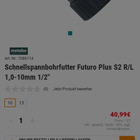
Art. Nr.: 1086114
Schnellspannbohrfutter Futuro Plus S2 R/L
1,0-10mm 1/2"
(0)
Jetzt Produkt bewerten
Kein
Beurteilungswert.
Link
10
13
auf
derselben
40,99€
Seite.
-
+
Preis / ST
inkl. gesetzl. MwSt. 20%, zzgl.
Versandkosten.
ONLINE BESTELLEN & LIEFERN LASSEN