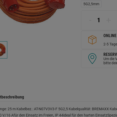
L
5G2,5mm
a
d
Se
-
+
ONLINE
2-5 Tage
RESERV
Um die V
bitte de
tbeschreibung
änge: 25 m Kabelbez.: AT-N07V3V3-F 5G2,5 Kabelqualität: BREMAXX Kabel
 V/16 Afür den Einsatz im Freien, IP 44ideal für den harten EinsatzSpez