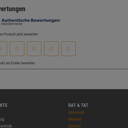
KTE
RAT & TAT
Akkuwelt
ug
Marken
technik
Service