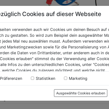
züglich Cookies auf dieser Webseite
Kabeltrommel Garant
ngerungskabel
ST CEE 1 25m or. IP44
seiten verwenden auch wir Cookies um deinen Besuch auf 
N07 V3V3-F
AT-N07V3V3-F K35
 zu gestalten. So wird zum Beispiel dein ausgewählter Ma
 Phasenw. IP44
Autom. 
ht jedes Mal neu auswählen musst. Außerdem verwenden wi
0.0
(0)
0.0
(0)
0.0
Roll Ele
 und Marketingzwecken sowie für die Personalisierung von 
von
99€
229,99€
400/10
erden die Daten von Drittanbieter, unter anderem auch in d
5
e Cookies erlauben" stimmst du der Verwendung aller Cookie
.
Sternen.
0.0
 alle Infos zu den unterschiedlichen Cookies, unter "Cookies
von
439,99
, welche Cookies du zulassen möchtest und welche nicht.
5
n findest du in unserer
Datenschutzerklärung
.
Präferenzen
Statistiken
Marketing
Sternen.
Ausgewählte Cookies erlauben
tung