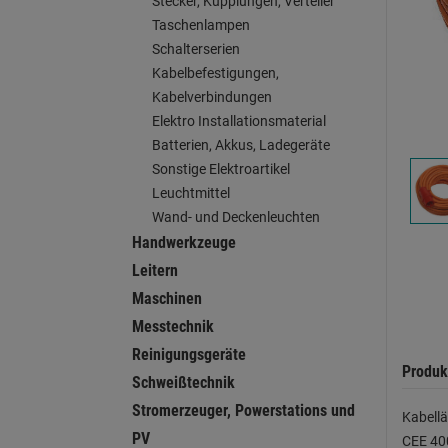
Stecker, Kupplungen, Verteiler
Taschenlampen
Schalterserien
Kabelbefestigungen,
Kabelverbindungen
Elektro Installationsmaterial
Batterien, Akkus, Ladegeräte
Sonstige Elektroartikel
Leuchtmittel
Wand- und Deckenleuchten
Handwerkzeuge
Leitern
Maschinen
Messtechnik
Reinigungsgeräte
Produk
Schweißtechnik
Stromerzeuger, Powerstations und
Kabell
PV
CEE 400