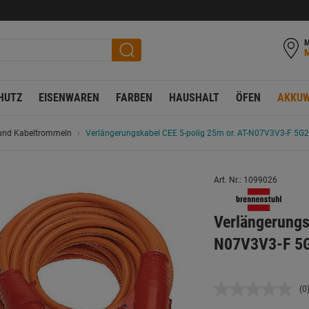
M
HUTZ
EISENWAREN
FARBEN
HAUSHALT
ÖFEN
AKKUW
 und Kabeltrommeln
Verlängerungskabel CEE 5-polig 25m or. AT-N07V3V3-F 5G2
Art. Nr.: 1099026
Verlängerungs
N07V3V3-F 5G
(0
K
B