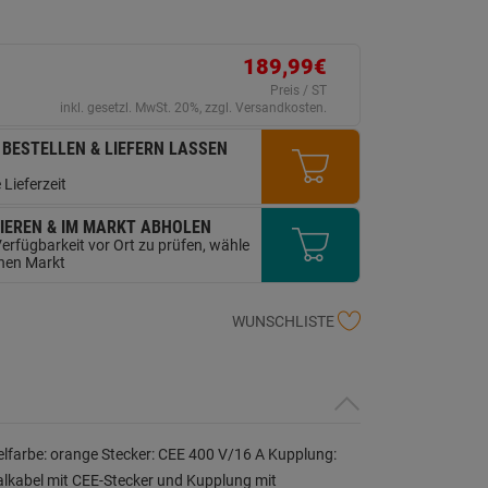
ink
uf
erselben
ite.
189,99€
Preis / ST
inkl. gesetzl. MwSt. 20%, zzgl. Versandkosten.
 BESTELLEN & LIEFERN LASSEN
 Lieferzeit
IEREN & IM MARKT ABHOLEN
erfügbarkeit vor Ort zu prüfen, wähle
inen Markt
WUNSCHLISTE
farbe: orange Stecker: CEE 400 V/16 A Kupplung:
ialkabel mit CEE-Stecker und Kupplung mit