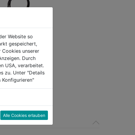
der Website so
rkt gespeichert,
Kabelaufroller
r Cookies unserer
ctric Master
Anzeigen. Durch
en USA, verarbeitet.
s zu. Unter "Details
0.0
(0)
 Konfigurieren"
€
Alle Cookies erlauben