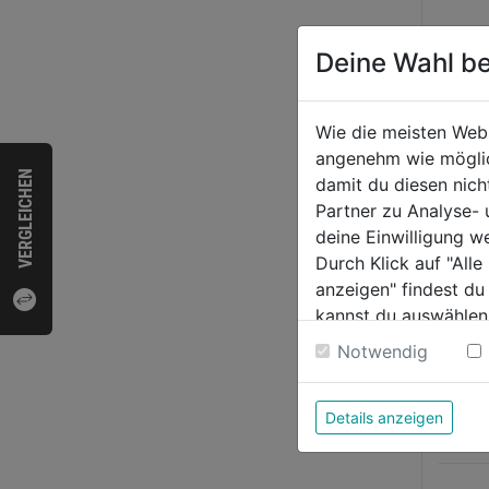
Deine Wahl be
CEE-
Verlä
Wie die meisten Web
25m 
angenehm wie möglich
5G2,5
VERGLEICHEN
damit du diesen nic
0.0
K35
Partner zu Analyse-
von
199,
deine Einwilligung w
5
Durch Klick auf "All
Sternen
anzeigen" findest du
kannst du auswählen
Weitere Informatione
Notwendig
Details anzeigen
Bewer