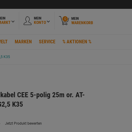
EIN
MEIN
MEIN
0
MARKT
KONTO
WARENKORB
ELT
MARKEN
SERVICE
% AKTIONEN %
,5 K35
kabel CEE 5-polig 25m or. AT-
2,5 K35
)
Jetzt Produkt bewerten
ein
eurteilungswert.