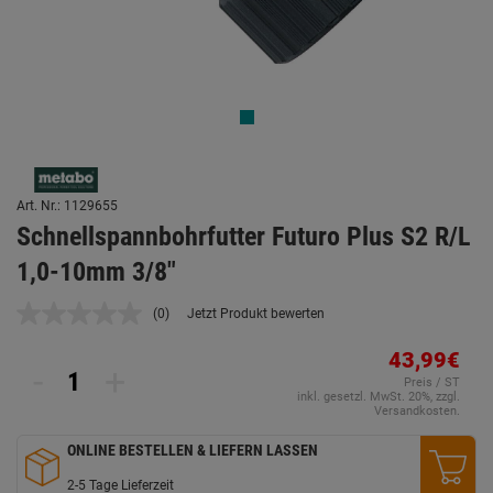
Art. Nr.: 1129655
Schnellspannbohrfutter Futuro Plus S2 R/L
1,0-10mm 3/8"
(0)
Jetzt Produkt bewerten
Kein
Beurteilungswert.
Link
43,99€
-
+
auf
Preis / ST
derselben
inkl. gesetzl. MwSt. 20%, zzgl.
Seite.
Versandkosten.
ONLINE BESTELLEN & LIEFERN LASSEN
2-5 Tage Lieferzeit