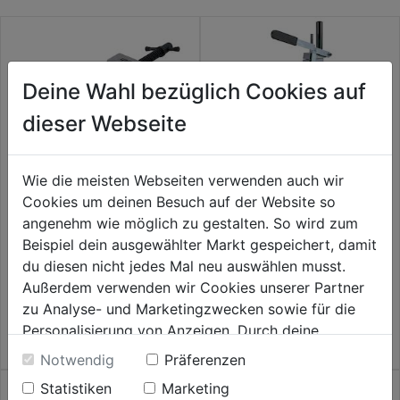
Deine Wahl bezüglich Cookies auf
dieser Webseite
Wie die meisten Webseiten verwenden auch wir
Cookies um deinen Besuch auf der Website so
angenehm wie möglich zu gestalten. So wird zum
Maschinenschraubstock
Bohrständer m. Rundsäule
Backenbreite 85mm
Höhe 500mm
Beispiel dein ausgewählter Markt gespeichert, damit
du diesen nicht jedes Mal neu auswählen musst.
0.0
(0)
0.0
(0)
0.0
0.0
Außerdem verwenden wir Cookies unserer Partner
45,99€
47,59€
von
von
zu Analyse- und Marketingzwecken sowie für die
5
5
Personalisierung von Anzeigen. Durch deine
Sternen.
Sternen.
Einwilligung werden die Daten von Drittanbieter,
Notwendig
Präferenzen
unter anderem auch in den USA, verarbeitet.
Statistiken
Marketing
Durch Klick auf "Alle Cookies erlauben" stimmst du