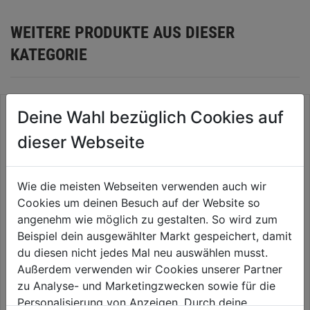
WEITERE PRODUKTE AUS DIESER
KATEGORIE
Deine Wahl bezüglich Cookies auf
dieser Webseite
Wie die meisten Webseiten verwenden auch wir
Cookies um deinen Besuch auf der Website so
angenehm wie möglich zu gestalten. So wird zum
Beispiel dein ausgewählter Markt gespeichert, damit
du diesen nicht jedes Mal neu auswählen musst.
Haft-Gitterleinen K120 DM 225
Haft-Gitterleinen K220 DM 225
mm SIC
mm SIC
Außerdem verwenden wir Cookies unserer Partner
zu Analyse- und Marketingzwecken sowie für die
0.0
(0)
0.0
(0)
Personalisierung von Anzeigen. Durch deine
0.0
0.0