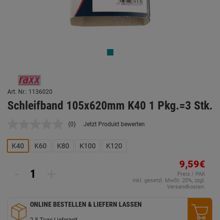
Art. Nr.: 1136020
Schleifband 105x620mm K40 1 Pkg.=3 Stk.
(0)
Jetzt Produkt bewerten
Kein
Beurteilungswert.
Link
K40
K60
K80
K100
K120
auf
derselben
9,59€
Seite.
-
+
Preis / PAK
inkl. gesetzl. MwSt. 20%, zzgl.
Versandkosten.
ONLINE BESTELLEN & LIEFERN LASSEN
2-5 Tage Lieferzeit