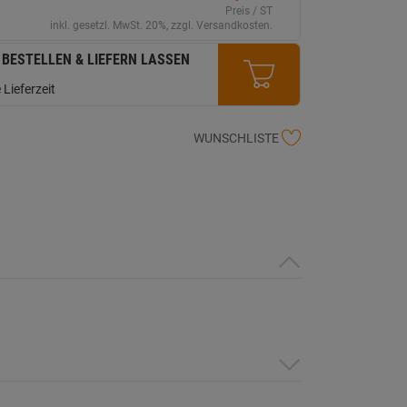
erselben
Preis / ST
ite.
inkl. gesetzl. MwSt. 20%, zzgl. Versandkosten.
 BESTELLEN & LIEFERN LASSEN
 Lieferzeit
WUNSCHLISTE