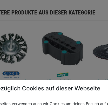
TERE PRODUKTE AUS DIESER KATEGORIE
ürste gezopft
Mobile Bohrhilfe
Haftschl
5mm Schaft 6mm
Accumobil
125mm 
züglich Cookies auf dieser Webseite
draht 0,50mm
0.0
(0)
0.0
(0)
0.0
0.0
seiten verwenden auch wir Cookies um deinen Besuch auf 
von
von