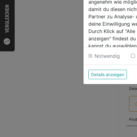
angenehm wie möglich
12,9
VERGLEICHEN
5
damit du diesen nic
Sternen
Partner zu Analyse-
deine Einwilligung w
Durch Klick auf "All
anzeigen" findest du
Bewer
kannst du auswählen
Weitere Informatione
Notwendig
Details anzeigen