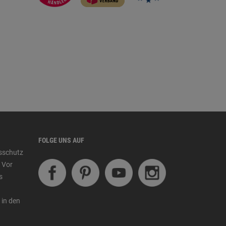
FOLGE UNS AUF
tsschutz
 Vor
s
 in den