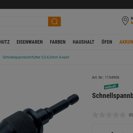
M
HUTZ
EISENWAREN
FARBEN
HAUSHALT
ÖFEN
AKKUW
Schnellspannbohrfutter 0,5-6,5mm 6-kant
Art. Nr.: 1154906
Schnellspannb
(0
K
B
L
a