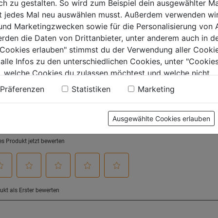
 zu gestalten. So wird zum Beispiel dein ausgewählter Ma
9€
12,99€
12,99€
5
5
ht jedes Mal neu auswählen musst. Außerdem verwenden wi
.
Sternen.
Sternen.
 und Marketingzwecken sowie für die Personalisierung von 
erden die Daten von Drittanbieter, unter anderem auch in d
e Cookies erlauben" stimmst du der Verwendung aller Cookie
 alle Infos zu den unterschiedlichen Cookies, unter "Cookies
tung
, welche Cookies du zulassen möchtest und welche nicht.
n findest du in unserer
Datenschutzerklärung
.
Präferenzen
Statistiken
Marketing
Ausgewählte Cookies erlauben