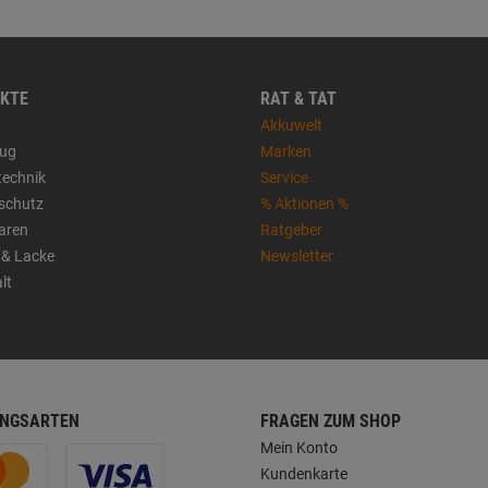
KTE
RAT & TAT
Akkuwelt
ug
Marken
technik
Service
sschutz
% Aktionen %
aren
Ratgeber
 & Lacke
Newsletter
lt
NGSARTEN
FRAGEN ZUM SHOP
Mein Konto
Kundenkarte