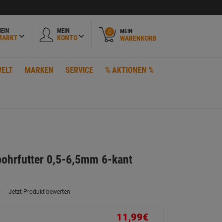
EIN
MEIN
MEIN
0
MARKT
KONTO
WARENKORB
ELT
MARKEN
SERVICE
% AKTIONEN %
ohrfutter 0,5-6,5mm 6-kant
)
Jetzt Produkt bewerten
ein
eurteilungswert.
ink
11,99€
uf