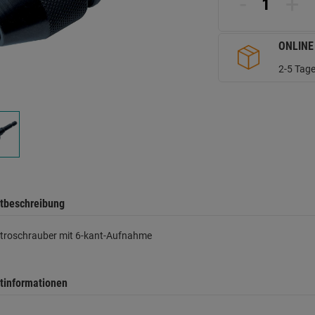
-
+
d
Se
ONLINE
2-5 Tage
tbeschreibung
ktroschrauber mit 6-kant-Aufnahme
tinformationen