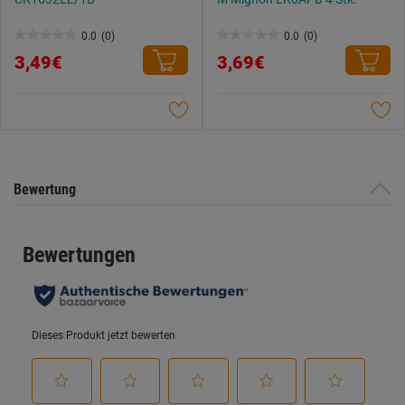
0.0
(0)
0.0
(0)
0.0
0.0
3,49€
3,69€
von
von
5
5
Sternen.
Sternen.
Bewertung