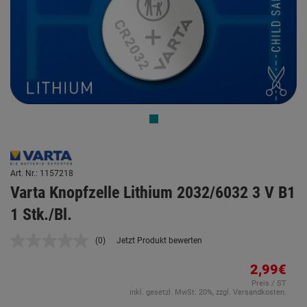
Art. Nr.: 1157218
Varta Knopfzelle Lithium 2032/6032 3 V B1
1 Stk./Bl.
(0)
Jetzt Produkt bewerten
Kein
Beurteilungswert.
Link
2,99€
auf
Preis / ST
derselben
inkl. gesetzl. MwSt. 20%, zzgl. Versandkosten.
Seite.