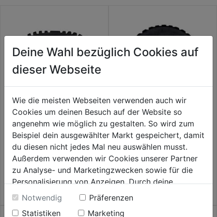
Deine Wahl bezüglich Cookies auf
dieser Webseite
Wie die meisten Webseiten verwenden auch wir
Cookies um deinen Besuch auf der Website so
Fußstopfen orange 97x25mm
Fußstopfen violett
angenehm wie möglich zu gestalten. So wird zum
Beispiel dein ausgewählter Markt gespeichert, damit
du diesen nicht jedes Mal neu auswählen musst.
0.0
(0)
0.0
(0)
0.0
0.0
Außerdem verwenden wir Cookies unserer Partner
3,49€
3,49€
von
von
zu Analyse- und Marketingzwecken sowie für die
5
5
Personalisierung von Anzeigen. Durch deine
Sternen.
Sternen.
Einwilligung werden die Daten von Drittanbieter,
Notwendig
Präferenzen
unter anderem auch in den USA, verarbeitet.
Statistiken
Marketing
Durch Klick auf "Alle Cookies erlauben" stimmst du