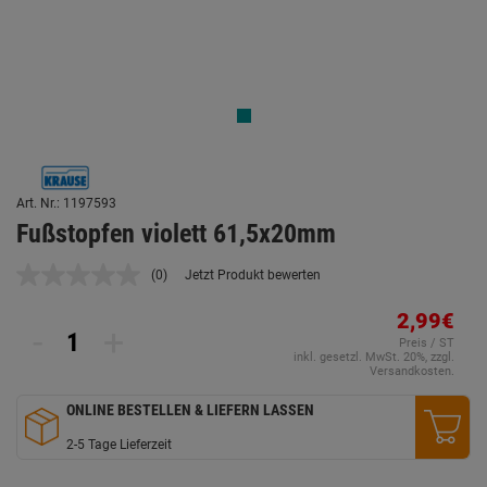
Art. Nr.: 1197593
Fußstopfen violett 61,5x20mm
(0)
Jetzt Produkt bewerten
Kein
Beurteilungswert.
Link
2,99€
-
+
auf
Preis / ST
derselben
inkl. gesetzl. MwSt. 20%, zzgl.
Seite.
Versandkosten.
ONLINE BESTELLEN & LIEFERN LASSEN
2-5 Tage Lieferzeit