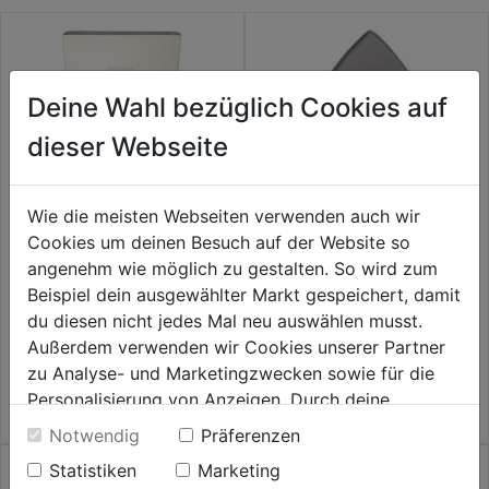
Deine Wahl bezüglich Cookies auf
dieser Webseite
Wie die meisten Webseiten verwenden auch wir
Cookies um deinen Besuch auf der Website so
angenehm wie möglich zu gestalten. So wird zum
Schaberblatt f. WB 18V-MFW
Schleifschuh f. WB 18V-MFW
CPF
CPF
Beispiel dein ausgewählter Markt gespeichert, damit
du diesen nicht jedes Mal neu auswählen musst.
0.0
(0)
0.0
(0)
0.0
0.0
Außerdem verwenden wir Cookies unserer Partner
5,99€
5,99€
von
von
zu Analyse- und Marketingzwecken sowie für die
5
5
Personalisierung von Anzeigen. Durch deine
Sternen.
Sternen.
Einwilligung werden die Daten von Drittanbieter,
Notwendig
Präferenzen
unter anderem auch in den USA, verarbeitet.
Statistiken
Marketing
Durch Klick auf "Alle Cookies erlauben" stimmst du