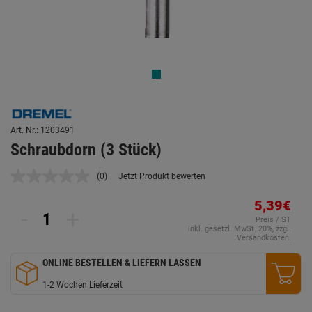
Art. Nr.: 1203491
Schraubdorn (3 Stück)
(0)
Jetzt Produkt bewerten
Kein
Beurteilungswert.
Link
5,39€
-
+
auf
Preis / ST
derselben
inkl. gesetzl. MwSt. 20%, zzgl.
Seite.
Versandkosten.
ONLINE BESTELLEN & LIEFERN LASSEN
1-2 Wochen Lieferzeit