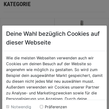
KATEGORIE
Deine Wahl bezüglich Cookies auf
dieser Webseite
Wie die meisten Webseiten verwenden auch wir
Cookies um deinen Besuch auf der Website so
angenehm wie möglich zu gestalten. So wird zum
Haft-Polierschwamm 180mm
HSS Fräsmesser 1 Pkg.=2 Stk.
Beispiel dein ausgewählter Markt gespeichert, damit
zu
du diesen nicht jedes Mal neu auswählen musst.
Winkelpoliermaschine1253349
Außerdem verwenden wir Cookies unserer Partner
0.0
(0)
0.0
(0)
0.0
0.0
zu Analyse- und Marketingzwecken sowie für die
12,99€
18,59€
von
von
Personalisierung von Anzeigen. Durch deine
5
5
Einwilligung werden die Daten von Drittanbieter,
Notwendig
Präferenzen
Sternen.
Sternen.