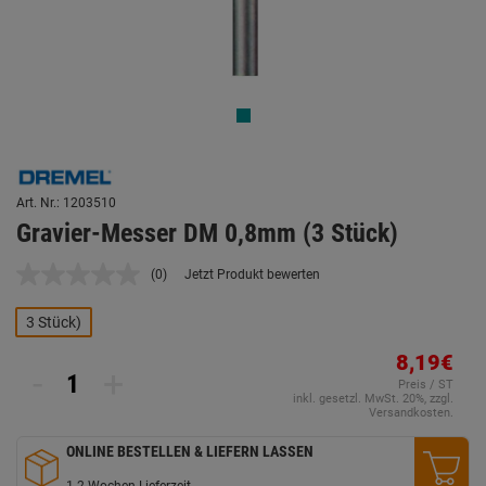
Art. Nr.: 1203510
Gravier-Messer DM 0,8mm (3 Stück)
(0)
Jetzt Produkt bewerten
Kein
Beurteilungswert.
Link
3 Stück)
auf
derselben
8,19€
Seite.
-
+
Preis / ST
inkl. gesetzl. MwSt. 20%, zzgl.
Versandkosten.
ONLINE BESTELLEN & LIEFERN LASSEN
1-2 Wochen Lieferzeit