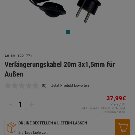
Art. Nr.: 1221771
Verlängerungskabel 20m 3x1,5mm für
Außen
(0)
Jetzt Produkt bewerten
Kein
Beurteilungswert.
Link
37,99€
-
+
auf
Preis / ST
derselben
inkl. gesetzl. MwSt. 20%, zzgl.
Seite.
Versandkosten.
ONLINE BESTELLEN & LIEFERN LASSEN
2-5 Tage Lieferzeit