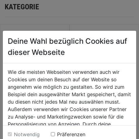
KATEGORIE
Deine Wahl bezüglich Cookies auf
dieser Webseite
Wie die meisten Webseiten verwenden auch wir
Cookies um deinen Besuch auf der Website so
angenehm wie möglich zu gestalten. So wird zum
Beispiel dein ausgewählter Markt gespeichert, damit
Kabeltrommel-Kunststoff 25m
Verlängerungskabel 10m
du diesen nicht jedes Mal neu auswählen musst.
Kabel F3G1,5mm H05VV
N07V3V3 -F3G1,5 3-fach
Kuppl. IP44 K35
Außerdem verwenden wir Cookies unserer Partner
0.0
(0)
0.0
(0)
zu Analyse- und Marketingzwecken sowie für die
0.0
0.0
39,99€
49,99€
Personalisierung von Anzeigen. Durch deine
von
von
Einwilligung werden die Daten von Drittanbieter,
5
5
Notwendig
Präferenzen