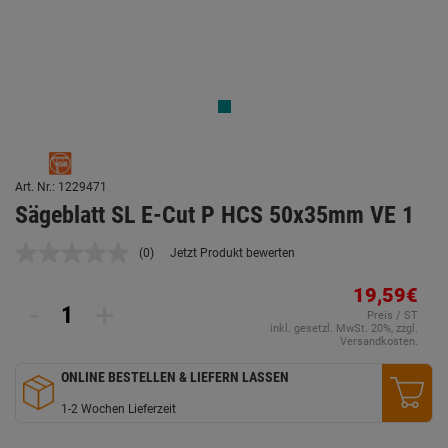
Art. Nr.: 1229471
Sägeblatt SL E-Cut P HCS 50x35mm VE 1
(0)
Jetzt Produkt bewerten
Kein
Beurteilungswert.
Link
19,59€
-
+
auf
Preis / ST
derselben
inkl. gesetzl. MwSt. 20%, zzgl.
Seite.
Versandkosten.
ONLINE BESTELLEN & LIEFERN LASSEN
1-2 Wochen Lieferzeit