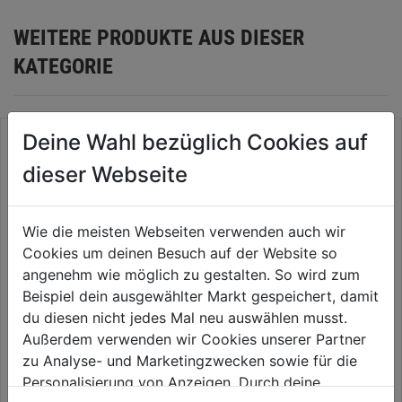
WEITERE PRODUKTE AUS DIESER
KATEGORIE
Deine Wahl bezüglich Cookies auf
dieser Webseite
Wie die meisten Webseiten verwenden auch wir
Cookies um deinen Besuch auf der Website so
angenehm wie möglich zu gestalten. So wird zum
Beispiel dein ausgewählter Markt gespeichert, damit
du diesen nicht jedes Mal neu auswählen musst.
Zubehörset 102 tlg. für Multi-
Sägeblatt Starlock BiM
Außerdem verwenden wir Cookies unserer Partner
tool POWE80060
44x43mm VE1
zu Analyse- und Marketingzwecken sowie für die
0.0
(0)
0.0
(0)
Personalisierung von Anzeigen. Durch deine
0.0
0.0