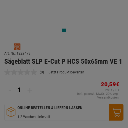
Art. Nr.: 1229473
Sägeblatt SLP E-Cut P HCS 50x65mm VE 1
(0)
Jetzt Produkt bewerten
Kein
Beurteilungswert.
Link
20,59€
-
+
auf
Preis / ST
derselben
inkl. gesetzl. MwSt. 20%, zzgl.
Seite.
Versandkosten.
ONLINE BESTELLEN & LIEFERN LASSEN
1-2 Wochen Lieferzeit