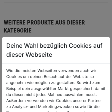
WEITERE PRODUKTE AUS DIESER
KATEGORIE
Deine Wahl bezüglich Cookies auf
dieser Webseite
Wie die meisten Webseiten verwenden auch wir
Cookies um deinen Besuch auf der Website so
angenehm wie möglich zu gestalten. So wird zum
Beispiel dein ausgewählter Markt gespeichert, damit
du diesen nicht jedes Mal neu auswählen musst.
Außerdem verwenden wir Cookies unserer Partner
Sägeblatt SLP E-Cut U BIM
Sägeblatt SLP E-Cut U BIM
zu Analyse- und Marketingzwecken sowie für die
60x28mm VE 1
60x44mm VE 1