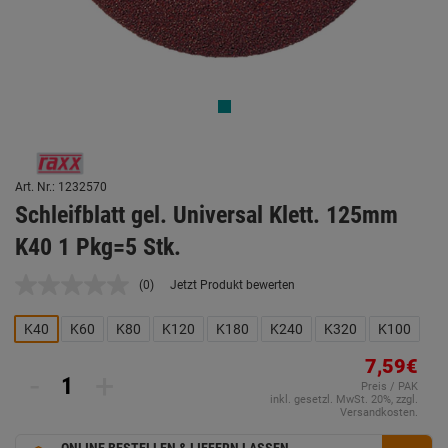
Art. Nr.: 1232570
Schleifblatt gel. Universal Klett. 125mm
K40 1 Pkg=5 Stk.
(0)
Jetzt Produkt bewerten
Kein
Beurteilungswert.
Link
K40
K60
K80
K120
K180
K240
K320
K100
auf
derselben
7,59€
Seite.
-
+
Preis / PAK
inkl. gesetzl. MwSt. 20%, zzgl.
Versandkosten.
ONLINE BESTELLEN & LIEFERN LASSEN