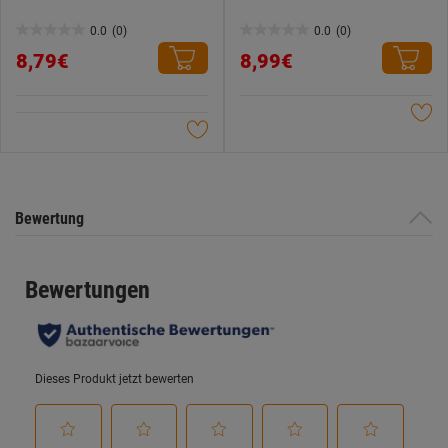
0.0
(0)
0.0
(0)
0.0
0.0
8,79€
8,99€
von
von
5
5
Sternen.
Sternen.
Bewertung