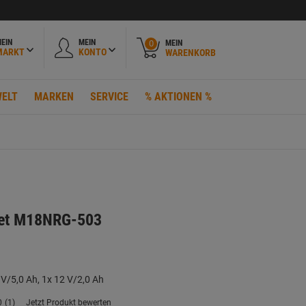
EIN
MEIN
MEIN
0
MARKT
KONTO
WARENKORB
ELT
MARKEN
SERVICE
% AKTIONEN %
set M18NRG-503
 V/5,0 Ah, 1x 12 V/2,0 Ah
0
(1)
Jetzt Produkt bewerten