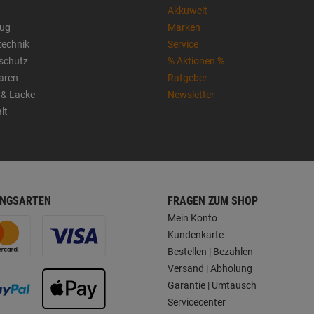
Akkuwelt
ug
Marken
technik
Service
sschutz
% Aktionen %
aren
Ratgeber
 & Lacke
Newsletter
lt
NGSARTEN
FRAGEN ZUM SHOP
Mein Konto
Kundenkarte
Bestellen | Bezahlen
Versand | Abholung
Garantie | Umtausch
Servicecenter