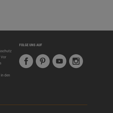
FOLGE UNS AUF
tsschutz
 Vor
s
 in den