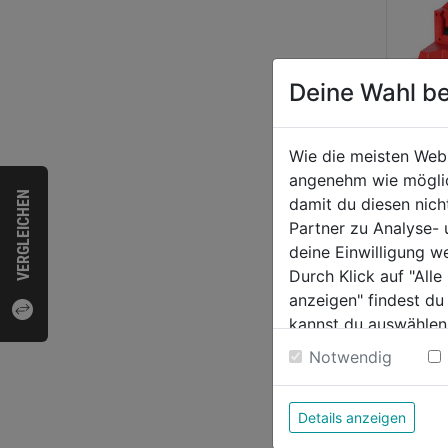
Deine Wahl be
Wie die meisten Web
Akku
angenehm wie möglich
PACK
VERGLEICHEN
damit du diesen nic
Partner zu Analyse-
deine Einwilligung w
0.0
Durch Klick auf "All
von
319,
anzeigen" findest du
5
kannst du auswählen
Sternen
Weitere Informatione
Notwendig
Bewer
Details anzeigen