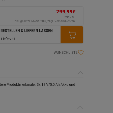
Bewertung
lesen.
Link
299,99€
auf
derselben
Preis / ST
Seite.
inkl. gesetzl. MwSt. 20%, zzgl. Versandkosten.
 BESTELLEN & LIEFERN LASSEN
 Lieferzeit
WUNSCHLISTE
itere Produktmerkmale : 3x 18 V/5,0 Ah Akku und