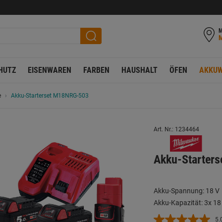
M
HUTZ
EISENWAREN
FARBEN
HAUSHALT
ÖFEN
AKKUW
e
Akku-Starterset M18NRG-503
Art. Nr.: 1234464
Akku-Starter
Akku-Spannung: 18 V
Akku-Kapazität: 3x 18
5.