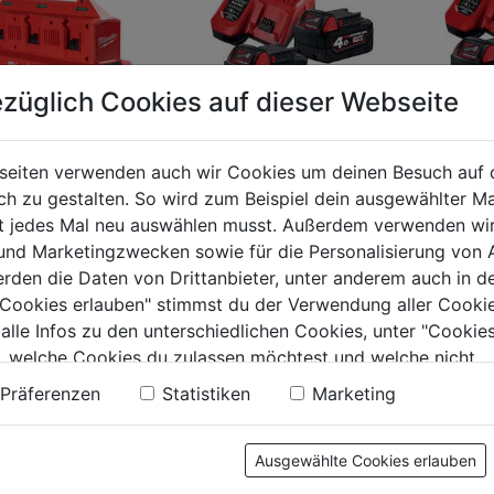
züglich Cookies auf dieser Webseite
seiten verwenden auch wir Cookies um deinen Besuch auf 
 Ladegerät M18
Akku Starterset M18
Akku St
 zu gestalten. So wird zum Beispiel dein ausgewählter Ma
OUT 6fach PC6
NRG-402 18V
M18NRG
ht jedes Mal neu auswählen musst. Außerdem verwenden wi
Ah
 und Marketingzwecken sowie für die Personalisierung von 
0.0
(0)
0.0
(0)
erden die Daten von Drittanbieter, unter anderem auch in d
0.0
0.0
e Cookies erlauben" stimmst du der Verwendung aller Cookie
von
von
99€
329,99€
359,99
 alle Infos zu den unterschiedlichen Cookies, unter "Cookies
5
5
, welche Cookies du zulassen möchtest und welche nicht.
.
Sternen.
Sternen.
n findest du in unserer
Datenschutzerklärung
.
Präferenzen
Statistiken
Marketing
tung
Ausgewählte Cookies erlauben