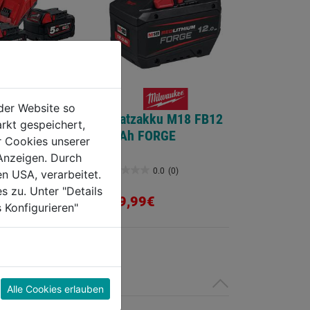
der Website so
arterset
Ersatzakku M18 FB12
rkt gespeichert,
-502 18V 5,0
12 Ah FORGE
r Cookies unserer
Anzeigen. Durch
0.0
(0)
0.0
(0)
en USA, verarbeitet.
0.0
s zu. Unter "Details
von
€
359,99€
 Konfigurieren"
5
Sternen.
Alle Cookies erlauben