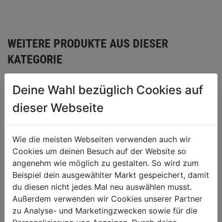
WEITERE PRODUKTE AUS DIESER
KATEGORIE
Deine Wahl bezüglich Cookies auf
dieser Webseite
Wie die meisten Webseiten verwenden auch wir
Cookies um deinen Besuch auf der Website so
angenehm wie möglich zu gestalten. So wird zum
Beispiel dein ausgewählter Markt gespeichert, damit
du diesen nicht jedes Mal neu auswählen musst.
Außerdem verwenden wir Cookies unserer Partner
Akku Starterset GAL 12V-40
Akku-Starterset 2x 18V/2,0 Ah
zu Analyse- und Marketingzwecken sowie für die
2x3,0 Ah
plus DCB1104