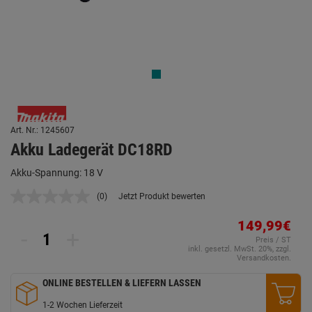
Art. Nr.: 1245607
Akku Ladegerät DC18RD
Akku-Spannung: 18 V
(0)
Jetzt Produkt bewerten
Kein
Beurteilungswert.
Link
149,99€
-
+
auf
Preis / ST
derselben
inkl. gesetzl. MwSt. 20%, zzgl.
Seite.
Versandkosten.
ONLINE BESTELLEN & LIEFERN LASSEN
1-2 Wochen Lieferzeit