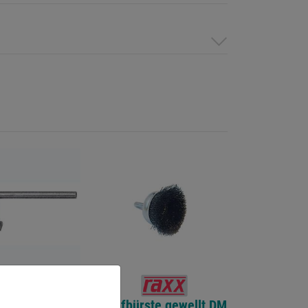
terschlüssel
Topfbürste gewellt DM