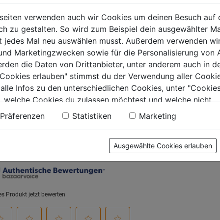
02,413) 191950-
194074-2
Größe 
seiten verwenden auch wir Cookies um deinen Besuch auf 
 zu gestalten. So wird zum Beispiel dein ausgewählter Ma
0.0
(0)
0.0
(0)
ht jedes Mal neu auswählen musst. Außerdem verwenden wi
0.0
0.0
 und Marketingzwecken sowie für die Personalisierung von 
von
von
€
6,99€
6,99€
erden die Daten von Drittanbieter, unter anderem auch in d
5
5
e Cookies erlauben" stimmst du der Verwendung aller Cookie
.
Sternen.
Sternen.
 alle Infos zu den unterschiedlichen Cookies, unter "Cookies
, welche Cookies du zulassen möchtest und welche nicht.
n findest du in unserer
Datenschutzerklärung
.
tung
Präferenzen
Statistiken
Marketing
Ausgewählte Cookies erlauben