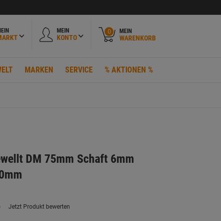
EIN
MEIN
MEIN
0
MARKT
KONTO
WARENKORB
ELT
MARKEN
SERVICE
% AKTIONEN %
ewellt DM 75mm Schaft 6mm
,30mm
)
Jetzt Produkt bewerten
ein
eurteilungswert.