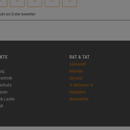
KTE
RAT & TAT
Akkuwelt
ug
Marken
technik
Service
sschutz
% Aktionen %
aren
Ratgeber
 & Lacke
Newsletter
lt