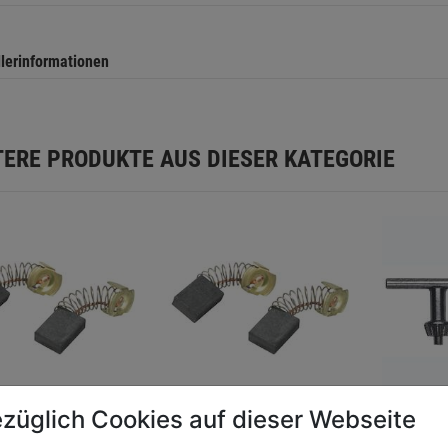
llerinformationen
TERE PRODUKTE AUS DIESER KATEGORIE
züglich Cookies auf dieser Webseite
en CB-415
Kohlen CB-325
Bohrfut