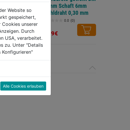
3 3-16mm
50mm Schaft 6mm
der Website so
Stahldraht 0,30 mm
rkt gespeichert,
0.0
(0)
0.0
(0)
r Cookies unserer
0.0
Anzeigen. Durch
von
6,99€
en USA, verarbeitet.
5
s zu. Unter "Details
Sternen.
 Konfigurieren"
Alle Cookies erlauben