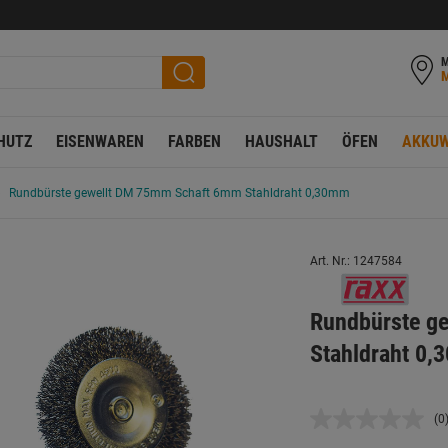
M
HUTZ
EISENWAREN
FARBEN
HAUSHALT
ÖFEN
AKKUW
Rundbürste gewellt DM 75mm Schaft 6mm Stahldraht 0,30mm
Art. Nr.: 1247584
Rundbürste g
Stahldraht 0
(0
K
B