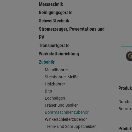
Messtechnik
Reinigungsgeräte
Schweißtechnik
Stromerzeuger, Powerstations und
PV
Transportgeräte
Werkstatteinrichtung
Zubehör
Metallbohrer
Steinbohrer, Meißel
Holzbohrer
Produk
Bits
Lochsägen
Durchme
Fräser und Senker
Bohrma
Bohrmaschinenzubehör
Winkelschleiferzubehör
Trenn- und Schruppscheiben
Produk