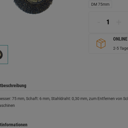
L
DM 75mm
a
d
Se
-
+
ONLINE
2-5 Tage
tbeschreibung
sser: 75 mm, Schaft: 6 mm, Stahldraht: 0,30 mm, zum Entfernen von Schl
schinen
tinformationen