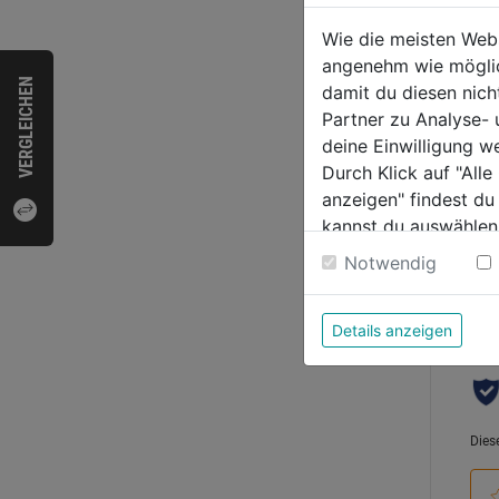
(=CB4
Wie die meisten Web
1
angenehm wie möglich
VERGLEICHEN
damit du diesen nic
0.0
Partner zu Analyse-
von
6,99
deine Einwilligung w
5
Durch Klick auf "All
Sternen
anzeigen" findest du
kannst du auswählen
Weitere Informatione
Bewer
Notwendig
Details anzeigen