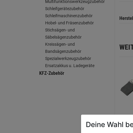
Multifunktionswerkzeugzubehör
Schleifgerätezubehör
Schleifmaschinenzubehör
Herste
Hobel- und Fräsenzubehör
Stichsägen- und
Säbelsägenzubehör
Kreissägen- und
WEI
Bandsägenzubehör
Spezialwerkzeugzubehör
Ersatzakkus u. Ladegeräte
KFZ-Zubehör
Deine Wahl be
Kohl