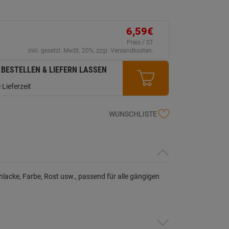
ink
uf
erselben
ite.
6,59€
Preis / ST
inkl. gesetzl. MwSt. 20%, zzgl. Versandkosten.
 BESTELLEN & LIEFERN LASSEN
 Lieferzeit
WUNSCHLISTE
acke, Farbe, Rost usw., passend für alle gängigen