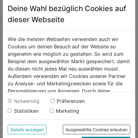
von 51 mm für Arbeiten an beengten Stellen
Deine Wahl bezüglich Cookies auf
dieser Webseite
Produktinformationen
Wie die meisten Webseiten verwenden auch wir
Cookies um deinen Besuch auf der Website so
WEITERE PRODUKTE AUS DIESER
angenehm wie möglich zu gestalten. So wird zum
Beispiel dein ausgewählter Markt gespeichert, damit
KATEGORIE
du diesen nicht jedes Mal neu auswählen musst.
Außerdem verwenden wir Cookies unserer Partner
zu Analyse- und Marketingzwecken sowie für die
Personalisierung von Anzeigen. Durch deine
Einwilligung werden die Daten von Drittanbieter,
Notwendig
Präferenzen
unter anderem auch in den USA, verarbeitet.
Statistiken
Marketing
Durch Klick auf "Alle Cookies erlauben" stimmst du
der Verwendung aller Cookies zu. Unter "Details
anzeigen" findest du alle Infos zu den
Details anzeigen
Ausgewählte Cookies erlauben
unterschiedlichen Cookies, unter "Cookies