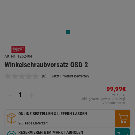
Art. Nr.: 1252404
Winkelschraubvorsatz OSD 2
(0)
Jetzt Produkt bewerten
Kein
Beurteilungswert.
Link
99,99€
-
+
auf
Preis / ST
derselben
inkl. gesetzl. MwSt. 20%, zzgl.
Seite.
Versandkosten.
ONLINE BESTELLEN & LIEFERN LASSEN
2-5 Tage Lieferzeit
RESERVIEREN & IM MARKT ABHOLEN