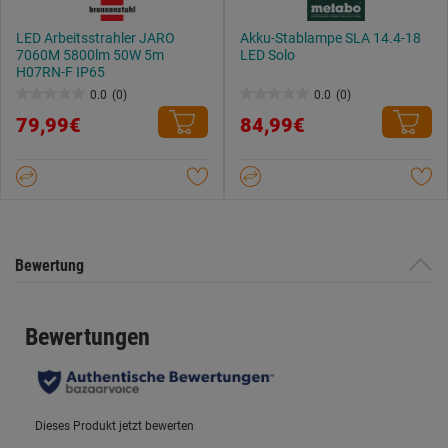
LED Arbeitsstrahler JARO
Akku-Stablampe SLA 14.4-18
7060M 5800lm 50W 5m
LED Solo
H07RN-F IP65
0.0
(0)
0.0
(0)
0.0
0.0
79,99€
84,99€
von
von
5
5
Sternen.
Sternen.
Bewertung