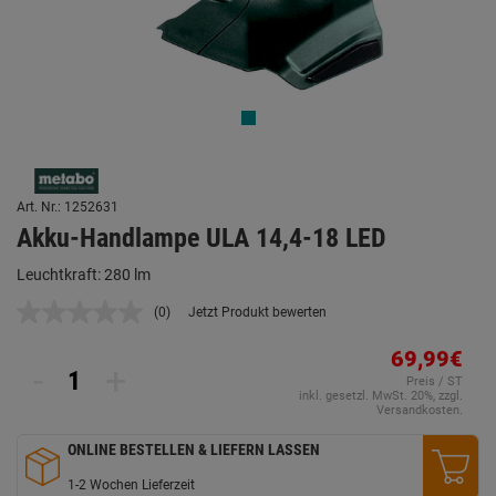
Art. Nr.: 1252631
Akku-Handlampe ULA 14,4-18 LED
Leuchtkraft: 280 lm
(0)
Jetzt Produkt bewerten
Kein
Beurteilungswert.
Link
69,99€
-
+
auf
Preis / ST
derselben
inkl. gesetzl. MwSt. 20%, zzgl.
Seite.
Versandkosten.
ONLINE BESTELLEN & LIEFERN LASSEN
1-2 Wochen Lieferzeit