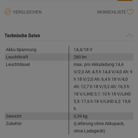
VERGLEICHEN
WUNSCHLISTE
Technische Daten
Akku-Spannung
14,4/18 V
Leuchtkraft
280 lm
Leuchtdauer
max. pro Akkuladung 14,4
V/2,0 Ah: 4,5 h 14,4 V/4,0 Ah: 9
h 18 V/2,0 Ah: 6,4 h 18 V/4,0
Ah: 12,7 h 18 V/5,2 Ah: 16,5 h
18 V/LiHD 3,1: 10 h 18 V/LiHD
5,5: 17,6 h 18 V/LiHD 6,2: 19,8
h
Gewicht
0,39 kg
Zubehör
(Lieferung ohne Akkupack,
ohne Ladegerät)