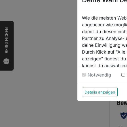
Verlä
Wie die meisten Web
Baust
angenehm wie möglich
N07V
VERGLEICHEN
damit du diesen nic
Partner zu Analyse-
0.0
deine Einwilligung w
von
119,
Durch Klick auf "All
5
anzeigen" findest du
Sternen
kannst du auswählen
Weitere Informatione
Notwendig
Bewer
Details anzeigen