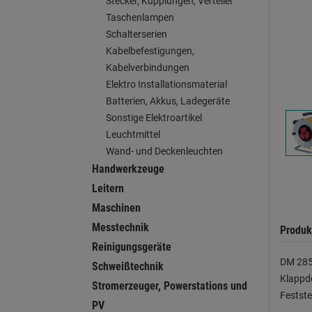
Stecker, Kupplungen, Verteiler
Taschenlampen
Schalterserien
Kabelbefestigungen,
Kabelverbindungen
Elektro Installationsmaterial
Batterien, Akkus, Ladegeräte
Sonstige Elektroartikel
Leuchtmittel
Wand- und Deckenleuchten
Handwerkzeuge
Leitern
Maschinen
Messtechnik
Produk
Reinigungsgeräte
DM 285
Schweißtechnik
Klappde
Stromerzeuger, Powerstations und
Festst
PV