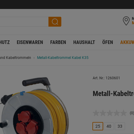
M
HUTZ
EISENWAREN
FARBEN
HAUSHALT
ÖFEN
AKKUW
 und Kabeltrommeln
Metall-Kabeltrommel Kabel K35
Art. Nr.: 1260601
Metall-Kabelt
(0
K
B
L
25
40
33
a