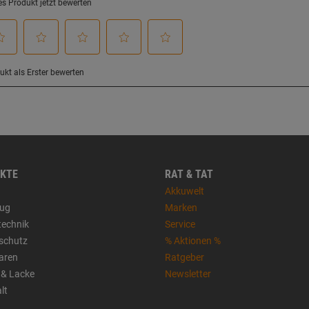
KTE
RAT & TAT
Akkuwelt
ug
Marken
technik
Service
sschutz
% Aktionen %
aren
Ratgeber
 & Lacke
Newsletter
lt