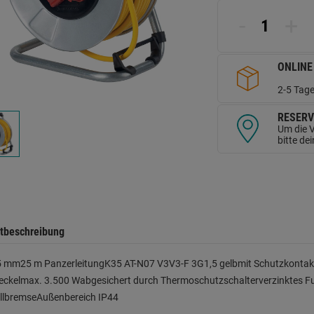
d
Se
-
+
ONLINE
2-5 Tage
RESERV
Um die V
bitte de
tbeschreibung
 mm25 m PanzerleitungK35 AT-N07 V3V3-F 3G1,5 gelbmit Schutzkontakt
ckelmax. 3.500 Wabgesichert durch Thermoschutzschalterverzinktes Fuß
ellbremseAußenbereich IP44