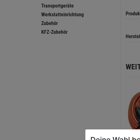
Transportgeräte
Produk
Werkstatteinrichtung
Zubehör
KFZ-Zubehör
Herste
WEI
Deine Wahl be