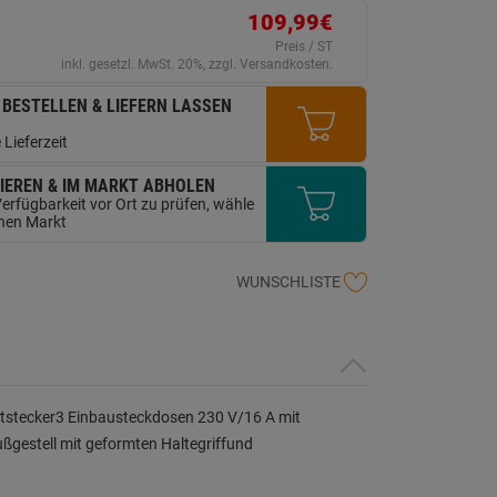
erselben
ite.
109,99€
Preis / ST
inkl. gesetzl. MwSt. 20%, zzgl. Versandkosten.
 BESTELLEN & LIEFERN LASSEN
 Lieferzeit
IEREN & IM MARKT ABHOLEN
erfügbarkeit vor Ort zu prüfen, wähle
inen Markt
WUNSCHLISTE
stecker3 Einbausteckdosen 230 V/16 A mit
gestell mit geformten Haltegriffund