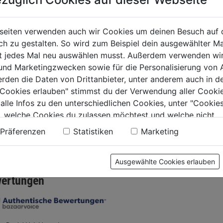
ngerungskabel
CEE-
Kabeltr
seiten verwenden auch wir Cookies um deinen Besuch auf 
elle 25m or. AT-
Verlängerungskabel
25m H0
 zu gestalten. So wird zum Beispiel dein ausgewählter Ma
3V3-F 3G2,5 K35
5-polig 20m IP44 mit
ht jedes Mal neu auswählen musst. Außerdem verwenden wi
Phasenw. or. K35
0.0
(0)
0.0
(0)
 und Marketingzwecken sowie für die Personalisierung von 
0.0
0.0
erden die Daten von Drittanbieter, unter anderem auch in d
von
von
99€
129,99€
129,99
e Cookies erlauben" stimmst du der Verwendung aller Cookie
5
5
 alle Infos zu den unterschiedlichen Cookies, unter "Cookies
.
Sternen.
Sternen.
, welche Cookies du zulassen möchtest und welche nicht.
n findest du in unserer
Datenschutzerklärung
.
Präferenzen
Statistiken
Marketing
tung
Ausgewählte Cookies erlauben