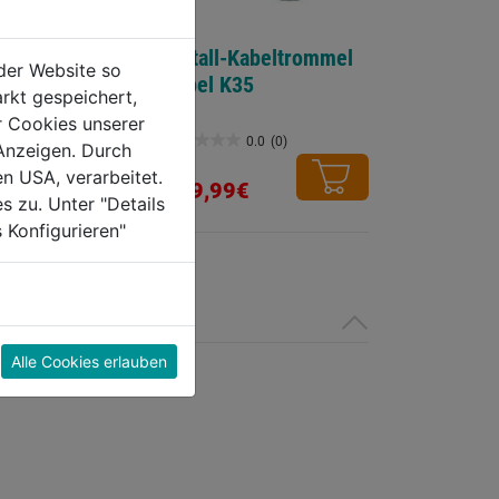
ommel-Metall
Metall-Kabeltrommel
der Website so
7RN-F 3G1,5
Kabel K35
rkt gespeichert,
r Cookies unserer
0.0
(0)
0.0
(0)
Anzeigen. Durch
0.0
en USA, verarbeitet.
von
€
129,99€
s zu. Unter "Details
5
 Konfigurieren"
Sternen.
Alle Cookies erlauben