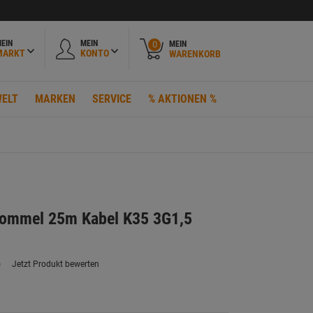
EIN
MEIN
MEIN
0
MARKT
KONTO
WARENKORB
ELT
MARKEN
SERVICE
% AKTIONEN %
rommel 25m Kabel K35 3G1,5
)
Jetzt Produkt bewerten
ein
eurteilungswert.
ink
uf