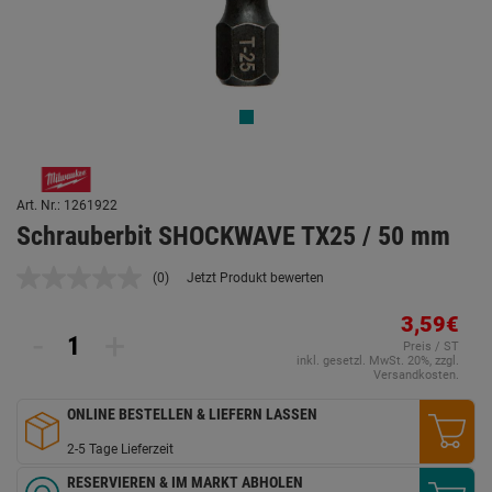
Art. Nr.: 1261922
Schrauberbit SHOCKWAVE TX25 / 50 mm
(0)
Jetzt Produkt bewerten
Kein
Beurteilungswert.
Link
3,59€
-
+
auf
Preis / ST
derselben
inkl. gesetzl. MwSt. 20%, zzgl.
Seite.
Versandkosten.
ONLINE BESTELLEN & LIEFERN LASSEN
2-5 Tage Lieferzeit
RESERVIEREN & IM MARKT ABHOLEN