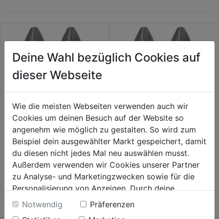
Deine Wahl bezüglich Cookies auf
dieser Webseite
Wie die meisten Webseiten verwenden auch wir
Cookies um deinen Besuch auf der Website so
angenehm wie möglich zu gestalten. So wird zum
Bit Torsion PH 1x25mm 1
Bit Torsion PH 2x25mm 1
Beispiel dein ausgewählter Markt gespeichert, damit
Pkg.=2Stk.
Pkg.=2Stk.
du diesen nicht jedes Mal neu auswählen musst.
Außerdem verwenden wir Cookies unserer Partner
0.0
(0)
0.0
(0)
0.0
0.0
zu Analyse- und Marketingzwecken sowie für die
3,69€
3,69€
von
von
Personalisierung von Anzeigen. Durch deine
5
5
Einwilligung werden die Daten von Drittanbieter,
Notwendig
Präferenzen
Sternen.
Sternen.
unter anderem auch in den USA, verarbeitet.