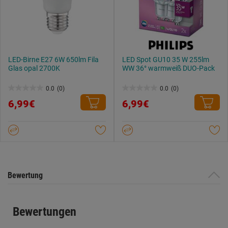
LED-Birne E27 6W 650lm Fila
LED Spot GU10 35 W 255lm
Glas opal 2700K
WW 36° warmweiß DUO-Pack
0.0
(0)
0.0
(0)
0.0
0.0
6,99€
6,99€
von
von
5
5
Sternen.
Sternen.
Bewertung