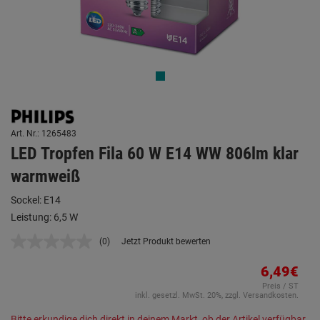
Art. Nr.: 1265483
LED Tropfen Fila 60 W E14 WW 806lm klar
warmweiß
Sockel: E14
Leistung: 6,5 W
(0)
Jetzt Produkt bewerten
Kein
Beurteilungswert.
Link
6,49€
auf
Preis / ST
derselben
inkl. gesetzl. MwSt. 20%, zzgl. Versandkosten.
Seite.
Bitte erkundige dich direkt in deinem Markt, ob der Artikel verfügbar