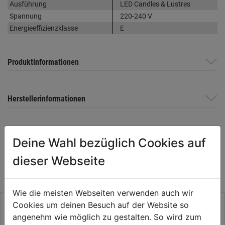
Ausführung
LED Candles & Lustres
Spannung
220-240 V
Energieeffizienzklasse
E
Produktinformationen
Herstellerinformationen
Deine Wahl bezüglich Cookies auf
WEITERE PRODUKTE AUS DIESER
dieser Webseite
KATEGORIE
Wie die meisten Webseiten verwenden auch wir
Cookies um deinen Besuch auf der Website so
angenehm wie möglich zu gestalten. So wird zum