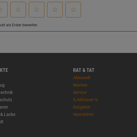
KTE
RAT & TAT
Akkuwelt
ug
Marken
technik
Service
sschutz
% Aktionen %
aren
Ratgeber
 & Lacke
Newsletter
lt