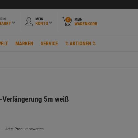
EIN
MEIN
MEIN
0
MARKT
KONTO
WARENKORB
ELT
MARKEN
SERVICE
% AKTIONEN %
t-Verlängerung 5m weiß
)
Jetzt Produkt bewerten
ein
eurteilungswert.