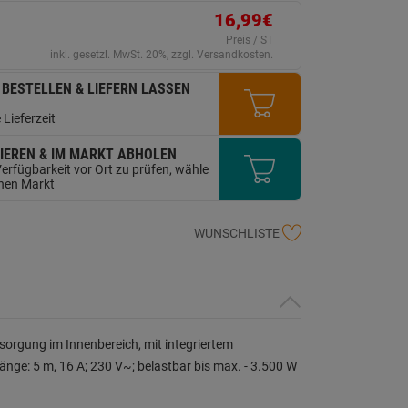
ink
16,99€
uf
erselben
Preis / ST
ite.
inkl. gesetzl. MwSt. 20%, zzgl. Versandkosten.
 BESTELLEN & LIEFERN LASSEN
 Lieferzeit
IEREN & IM MARKT ABHOLEN
erfügbarkeit vor Ort zu prüfen, wähle
inen Markt
WUNSCHLISTE
sorgung im Innenbereich, mit integriertem
nge: 5 m, 16 A; 230 V~; belastbar bis max. - 3.500 W