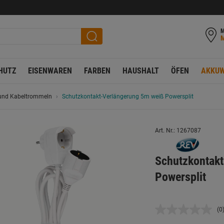
M
HUTZ
EISENWAREN
FARBEN
HAUSHALT
ÖFEN
AKKUW
 und Kabeltrommeln
Schutzkontakt-Verlängerung 5m weiß Powersplit
Art. Nr.: 1267087
Schutzkontak
Powersplit
(0
K
B