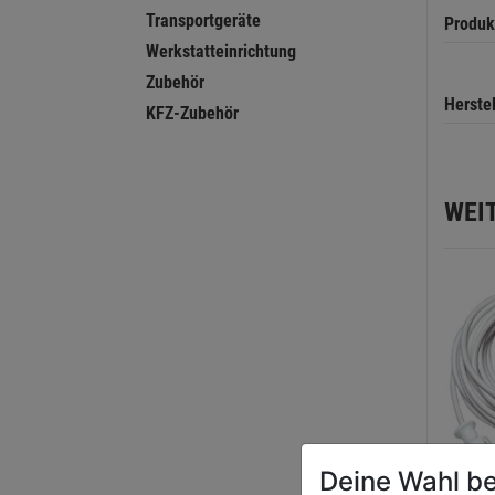
Transportgeräte
Produk
Werkstatteinrichtung
Zubehör
Herste
KFZ-Zubehör
WEI
Deine Wahl be