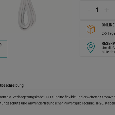
L
a
-
+
d
Se
ONLINE
2-5 Tage
RESERV
Um die V
bitte de
tbeschreibung
ontakt-Verlängerungskabel 1+1 für eine flexible und erweiterte Stromver
tungsschutz und anwenderfreundlicher PowerSplit Technik , IP20, Kabellä