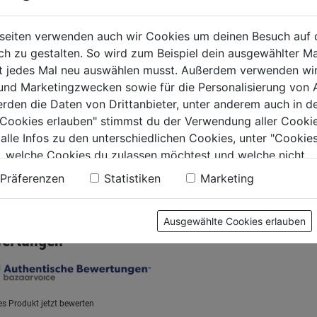
ngerungskabel
Kabelbox 10m 4-fach
Kabeltr
seiten verwenden auch wir Cookies um deinen Besuch auf 
3x1,5mm 230 V
3x1,5mm m.
Kunststo
 zu gestalten. So wird zum Beispiel dein ausgewählter Ma
Kindersicherung
50m Kab
ht jedes Mal neu auswählen musst. Außerdem verwenden wi
schwarz
0.0
(0)
0.0
(0)
0.0
0.0
 und Marketingzwecken sowie für die Personalisierung von 
von
von
9€
21,99€
29,99€
erden die Daten von Drittanbieter, unter anderem auch in d
5
5
e Cookies erlauben" stimmst du der Verwendung aller Cookie
.
Sternen.
Sternen.
 alle Infos zu den unterschiedlichen Cookies, unter "Cookies
, welche Cookies du zulassen möchtest und welche nicht.
n findest du in unserer
Datenschutzerklärung
.
Präferenzen
Statistiken
Marketing
tung
Ausgewählte Cookies erlauben