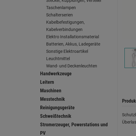
Stecker, Kupplungen, Verteiler
Taschenlampen
Schalterserien
Kabelbefestigungen,
Kabelverbindungen
Elektro Installationsmaterial
Batterien, Akkus, Ladegeräte
Sonstige Elektroartikel
Leuchtmittel
Wand- und Deckenleuchten
Handwerkzeuge
Leitern
Maschinen
Messtechnik
Produk
Reinigungsgeräte
Schutzk
Schweißtechnik
Überlas
Stromerzeuger, Powerstations und
PV