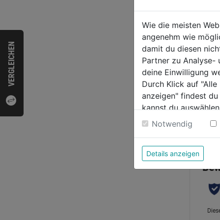
Verlä
Wie die meisten Web
10m 
angenehm wie möglich
weiß
VERGLEICHEN
damit du diesen nic
0.0
Partner zu Analyse-
von
19,9
deine Einwilligung w
5
Durch Klick auf "All
Sternen
anzeigen" findest du
kannst du auswählen
Weitere Informatione
Notwendig
Bewer
Details anzeigen