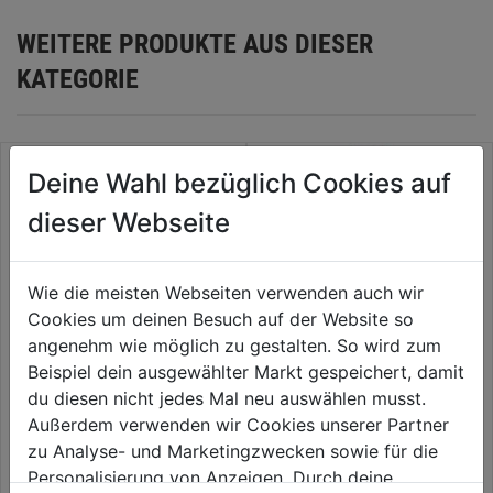
WEITERE PRODUKTE AUS DIESER
KATEGORIE
Deine Wahl bezüglich Cookies auf
dieser Webseite
Wie die meisten Webseiten verwenden auch wir
Cookies um deinen Besuch auf der Website so
angenehm wie möglich zu gestalten. So wird zum
Beispiel dein ausgewählter Markt gespeichert, damit
du diesen nicht jedes Mal neu auswählen musst.
Diamanttrennscheibe Premium
Diamanttrennscheibe DU 230
1A1R DCT
mm Universal
Außerdem verwenden wir Cookies unserer Partner
zu Analyse- und Marketingzwecken sowie für die
0.0
(0)
0.0
(0)
0.0
0.0
Personalisierung von Anzeigen. Durch deine