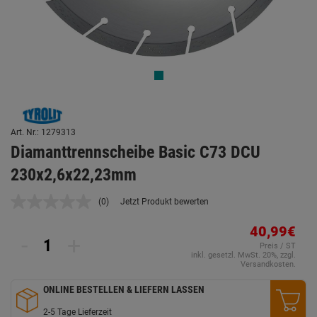
Art. Nr.: 1279313
Diamanttrennscheibe Basic C73 DCU
230x2,6x22,23mm
(0)
Jetzt Produkt bewerten
Kein
Beurteilungswert.
Link
40,99€
-
+
auf
Preis / ST
derselben
inkl. gesetzl. MwSt. 20%, zzgl.
Seite.
Versandkosten.
ONLINE BESTELLEN & LIEFERN LASSEN
2-5 Tage Lieferzeit