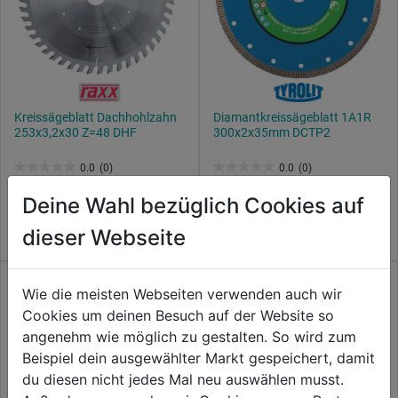
Kreissägeblatt Dachhohlzahn
Diamantkreissägeblatt 1A1R
253x3,2x30 Z=48 DHF
300x2x35mm DCTP2
0.0
(0)
0.0
(0)
0.0
0.0
159,99€
164,99€
von
von
Deine Wahl bezüglich Cookies auf
5
5
dieser Webseite
Sternen.
Sternen.
Wie die meisten Webseiten verwenden auch wir
Cookies um deinen Besuch auf der Website so
angenehm wie möglich zu gestalten. So wird zum
Beispiel dein ausgewählter Markt gespeichert, damit
du diesen nicht jedes Mal neu auswählen musst.