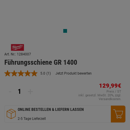
Art. Nr.: 1284007
Führungsschiene GR 1400
5.0
(1)
Jetzt Produkt bewerten
Bewertung
lesen.
Link
129,99€
-
+
auf
Preis / ST
derselben
inkl. gesetzl. MwSt. 20%, zzgl.
Seite.
Versandkosten.
ONLINE BESTELLEN & LIEFERN LASSEN
2-5 Tage Lieferzeit