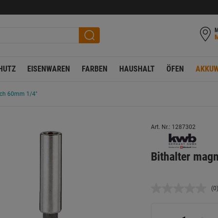
M
HUTZ
EISENWAREN
FARBEN
HAUSHALT
ÖFEN
AKKUW
isch 60mm 1/4"
Art. Nr.: 1287302
Bithalter mag
(0
K
B
L
a