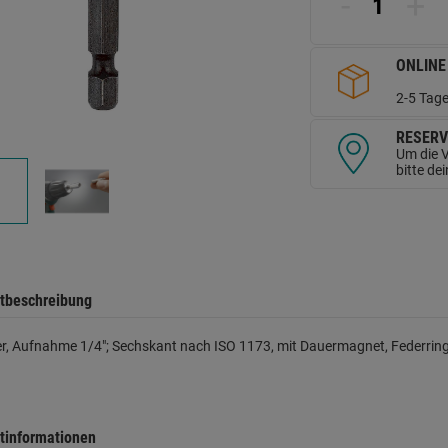
-
+
d
Se
ONLINE
2-5 Tage
RESERV
Um die V
bitte de
tbeschreibung
er, Aufnahme 1/4"; Sechskant nach ISO 1173, mit Dauermagnet, Federrin
tinformationen