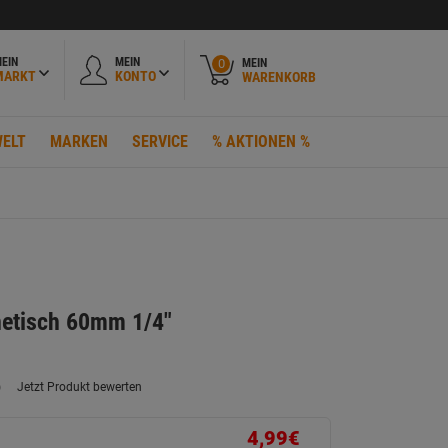
EIN
MEIN
MEIN
0
MARKT
KONTO
WARENKORB
ELT
MARKEN
SERVICE
% AKTIONEN %
netisch 60mm 1/4"
)
Jetzt Produkt bewerten
ein
eurteilungswert.
ink
4,99€
uf