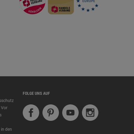
FOLGE UNS AUF
tsschutz
 Vor
s
 in den