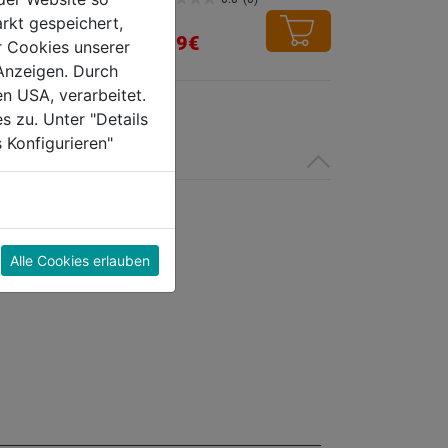
0.0
rkt gespeichert,
von
5,59€
r Cookies unserer
5
Anzeigen. Durch
Sternen.
en USA, verarbeitet.
s zu. Unter "Details
 Konfigurieren"
Alle Cookies erlauben