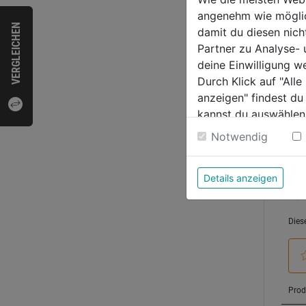
0.0
angenehm wie möglich
von
5,29
VERGLEICHEN
damit du diesen nic
5
Partner zu Analyse-
Sternen
deine Einwilligung w
Durch Klick auf "All
anzeigen" findest du
Bewer
kannst du auswählen
Weitere Informatione
Notwendig
Details anzeigen