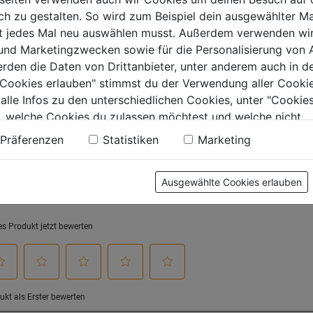
0.0
0.0
 zu gestalten. So wird zum Beispiel dein ausgewählter Ma
von
von
€
5,39€
5,49€
ht jedes Mal neu auswählen musst. Außerdem verwenden wi
5
5
 und Marketingzwecken sowie für die Personalisierung von 
.
Sternen.
Sternen.
erden die Daten von Drittanbieter, unter anderem auch in d
e Cookies erlauben" stimmst du der Verwendung aller Cookie
 alle Infos zu den unterschiedlichen Cookies, unter "Cookies
tung
, welche Cookies du zulassen möchtest und welche nicht.
n findest du in unserer
Datenschutzerklärung
.
Präferenzen
Statistiken
Marketing
Ausgewählte Cookies erlauben