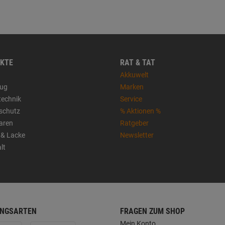
KTE
RAT & TAT
Akkuwelt
ug
Marken
technik
Service
sschutz
% Aktionen %
aren
Ratgeber
 & Lacke
Newsletter
lt
NGSARTEN
FRAGEN ZUM SHOP
Mein Konto