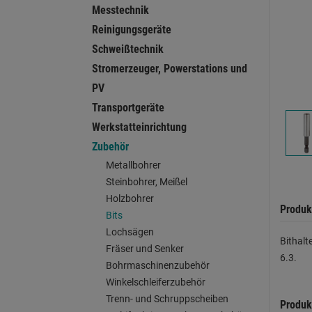
Messtechnik
Reinigungsgeräte
Schweißtechnik
Stromerzeuger, Powerstations und
PV
Transportgeräte
Werkstatteinrichtung
Zubehör
Metallbohrer
Steinbohrer, Meißel
Holzbohrer
Produk
Bits
Lochsägen
Bithalt
Fräser und Senker
6.3.
Bohrmaschinenzubehör
Winkelschleiferzubehör
Trenn- und Schruppscheiben
Produk