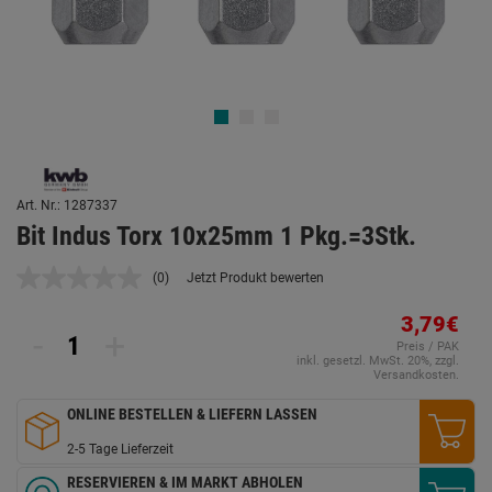
Art. Nr.: 1287337
Bit Indus Torx 10x25mm 1 Pkg.=3Stk.
(0)
Jetzt Produkt bewerten
Kein
Beurteilungswert.
Link
3,79€
-
+
auf
Preis / PAK
derselben
inkl. gesetzl. MwSt. 20%, zzgl.
Seite.
Versandkosten.
ONLINE BESTELLEN & LIEFERN LASSEN
2-5 Tage Lieferzeit
RESERVIEREN & IM MARKT ABHOLEN