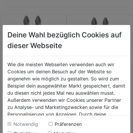
Deine Wahl bezüglich Cookies auf
dieser Webseite
Wie die meisten Webseiten verwenden auch wir
Cookies um deinen Besuch auf der Website so
angenehm wie möglich zu gestalten. So wird zum
Bit Torsion PH 1x50mm 1
Bit Torsion PH 3x50mm 1
Beispiel dein ausgewählter Markt gespeichert, damit
Pkg.=2Stk.
Pkg.=2Stk.
du diesen nicht jedes Mal neu auswählen musst.
Außerdem verwenden wir Cookies unserer Partner
0.0
(0)
0.0
(0)
0.0
0.0
zu Analyse- und Marketingzwecken sowie für die
4,59€
4,59€
von
von
Personalisierung von Anzeigen. Durch deine
5
5
Einwilligung werden die Daten von Drittanbieter,
Notwendig
Präferenzen
Sternen.
Sternen.
unter anderem auch in den USA, verarbeitet.