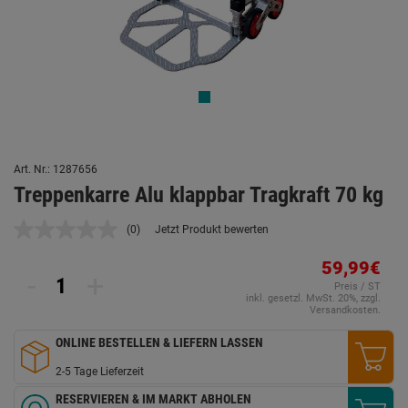
Art. Nr.: 1287656
Treppenkarre Alu klappbar Tragkraft 70 kg
(0)
Jetzt Produkt bewerten
Kein
Beurteilungswert.
Link
59,99€
-
+
auf
Preis / ST
derselben
inkl. gesetzl. MwSt. 20%, zzgl.
Seite.
Versandkosten.
ONLINE BESTELLEN & LIEFERN LASSEN
2-5 Tage Lieferzeit
RESERVIEREN & IM MARKT ABHOLEN