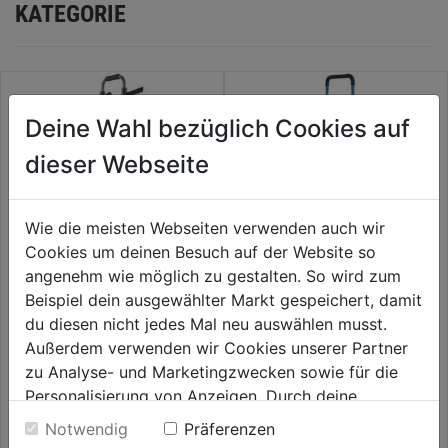
KATEGORIE
Deine Wahl bezüglich Cookies auf
dieser Webseite
Wie die meisten Webseiten verwenden auch wir
Cookies um deinen Besuch auf der Website so
angenehm wie möglich zu gestalten. So wird zum
Beispiel dein ausgewählter Markt gespeichert, damit
Transportkarre Alu klappbar
Sackkarre 2-in-1 Tragkraft 150
Tragkraft 150 kg
du diesen nicht jedes Mal neu auswählen musst.
kg
Außerdem verwenden wir Cookies unserer Partner
0.0
(0)
0.0
(0)
zu Analyse- und Marketingzwecken sowie für die
0.0
0.0
66,99€
69,99€
Personalisierung von Anzeigen. Durch deine
von
von
Einwilligung werden die Daten von Drittanbieter,
5
5
Notwendig
Präferenzen
unter anderem auch in den USA, verarbeitet.
Sternen.
Sternen.