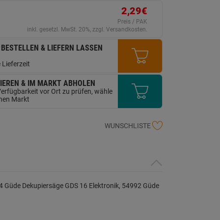
ink
2,29€
uf
erselben
Preis / PAK
ite.
inkl. gesetzl. MwSt. 20%, zzgl. Versandkosten.
 BESTELLEN & LIEFERN LASSEN
 Lieferzeit
IEREN & IM MARKT ABHOLEN
erfügbarkeit vor Ort zu prüfen, wähle
inen Markt
WUNSCHLISTE
 Güde Dekupiersäge GDS 16 Elektronik, 54992 Güde