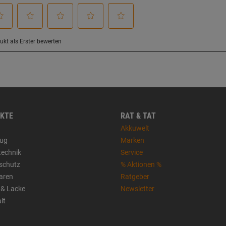
KTE
RAT & TAT
Akkuwelt
ug
Marken
technik
Service
sschutz
% Aktionen %
aren
Ratgeber
 & Lacke
Newsletter
lt