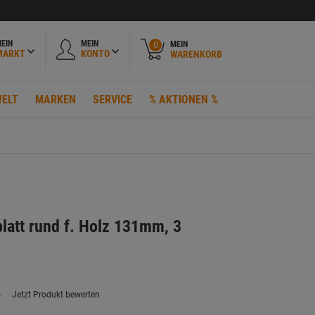
EIN
MEIN
MEIN
0
MARKT
KONTO
WARENKORB
ELT
MARKEN
SERVICE
% AKTIONEN %
latt rund f. Holz 131mm, 3
)
Jetzt Produkt bewerten
ein
eurteilungswert.