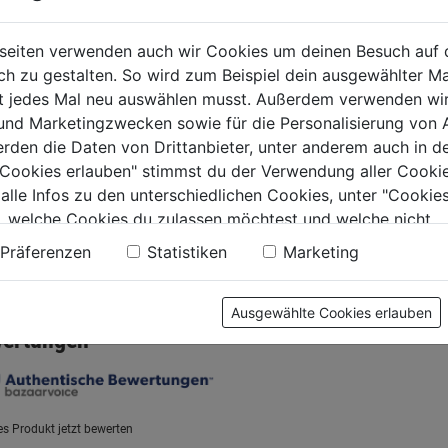
fstift
Klammern
Klamme
seiten verwenden auch wir Cookies um deinen Besuch auf 
nförmig Form W,
10,6x1,25x12mm SC1
10,6x1
 zu gestalten. So wird zum Beispiel dein ausgewählter Ma
t 6
1 PAK=750 Stk
1 PAK=6
ht jedes Mal neu auswählen musst. Außerdem verwenden wi
0.0
(0)
0.0
(0)
0.0
0.0
 und Marketingzwecken sowie für die Personalisierung von 
von
von
€
2,89€
2,99€
erden die Daten von Drittanbieter, unter anderem auch in d
5
5
e Cookies erlauben" stimmst du der Verwendung aller Cookie
.
Sternen.
Sternen.
 alle Infos zu den unterschiedlichen Cookies, unter "Cookies
, welche Cookies du zulassen möchtest und welche nicht.
n findest du in unserer
Datenschutzerklärung
.
Präferenzen
Statistiken
Marketing
tung
Ausgewählte Cookies erlauben