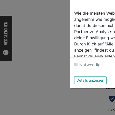
Schlei
Wie die meisten Web
walze
angenehm wie möglich
Schaf
VERGLEICHEN
damit du diesen nic
0.0
Partner zu Analyse-
von
2,49
deine Einwilligung w
5
Durch Klick auf "All
Sternen
anzeigen" findest du
kannst du auswählen
Weitere Informatione
Notwendig
Bewer
Details anzeigen