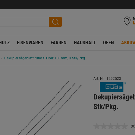
M
HUTZ
EISENWAREN
FARBEN
HAUSHALT
ÖFEN
AKKUW
Dekupiersägeblatt rund f. Holz 131mm, 3 Stk/Pkg.
Art. Nr.: 1292523
Dekupiersägeb
Stk/Pkg.
(0
K
B