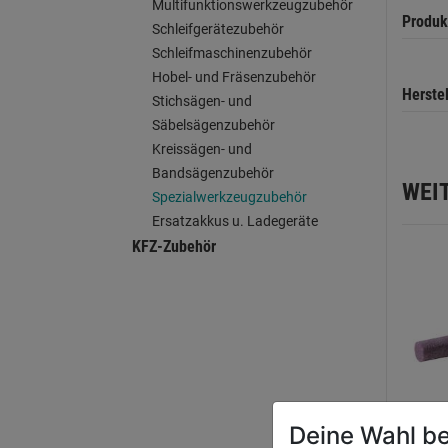
Multifunktionswerkzeugzubehör
Produk
Schleifgerätezubehör
Schleifmaschinenzubehör
Hobel- und Fräsenzubehör
Herste
Stichsägen- und
Säbelsägenzubehör
Kreissägen- und
Bandsägenzubehör
WEI
Spezialwerkzeugzubehör
Ersatzakkus u. Ladegeräte
KFZ-Zubehör
Deine Wahl be