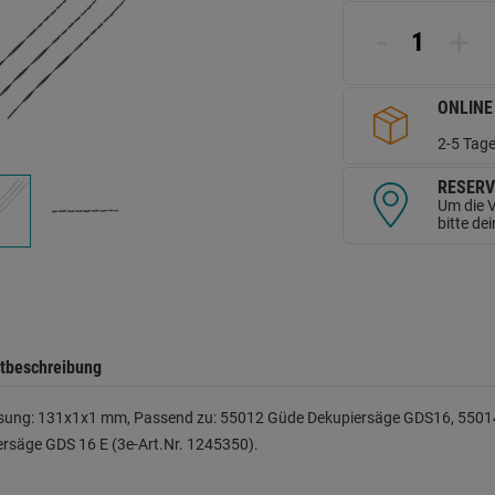
L
a
-
+
d
Se
ONLINE
2-5 Tage
RESERV
Um die V
bitte de
tbeschreibung
ung: 131x1x1 mm, Passend zu: 55012 Güde Dekupiersäge GDS16, 55014
rsäge GDS 16 E (3e-Art.Nr. 1245350).