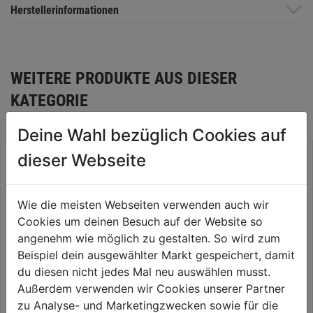
Herstellerinformationen
WEITERE PRODUKTE AUS DIESER
KATEGORIE
Deine Wahl bezüglich Cookies auf
dieser Webseite
Säbelsägeblatt Tri-Metall
Länge 250/230 mm, 1 Pkg = 2
Wie die meisten Webseiten verwenden auch wir
St
Cookies um deinen Besuch auf der Website so
0.0
(0)
0.0
angenehm wie möglich zu gestalten. So wird zum
16,59€
von
Beispiel dein ausgewählter Markt gespeichert, damit
5
du diesen nicht jedes Mal neu auswählen musst.
Sternen.
Außerdem verwenden wir Cookies unserer Partner
Stichsägeblatt-Set sortiert für
zu Analyse- und Marketingzwecken sowie für die