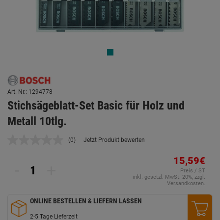
Art. Nr.: 1294778
Stichsägeblatt-Set Basic für Holz und
Metall 10tlg.
(0)
Jetzt Produkt bewerten
Kein
Beurteilungswert.
Link
15,59€
-
+
auf
Preis / ST
derselben
inkl. gesetzl. MwSt. 20%, zzgl.
Seite.
Versandkosten.
ONLINE BESTELLEN & LIEFERN LASSEN
2-5 Tage Lieferzeit