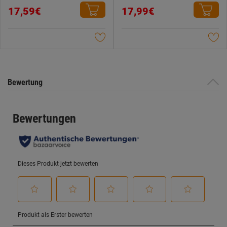
0.0
0.0
17,59€
17,99€
von
von
5
5
Sternen.
Sternen.
Bewertung