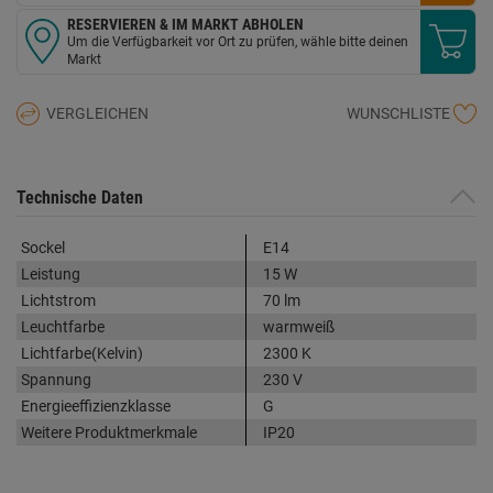
RESERVIEREN & IM MARKT ABHOLEN
Um die Verfügbarkeit vor Ort zu prüfen, wähle bitte deinen
Markt
VERGLEICHEN
WUNSCHLISTE
Technische Daten
Sockel
E14
Leistung
15 W
Lichtstrom
70 lm
Leuchtfarbe
warmweiß
Lichtfarbe(Kelvin)
2300 K
Spannung
230 V
Energieeffizienzklasse
G
Weitere Produktmerkmale
IP20