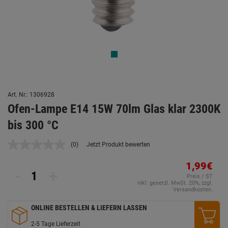
Art. Nr.: 1306928
Ofen-Lampe E14 15W 70lm Glas klar 2300K
bis 300 °C
(0)
Jetzt Produkt bewerten
Kein
Beurteilungswert.
Link
1,99€
-
+
auf
Preis / ST
derselben
inkl. gesetzl. MwSt. 20%, zzgl.
Seite.
Versandkosten.
ONLINE BESTELLEN & LIEFERN LASSEN
2-5 Tage Lieferzeit