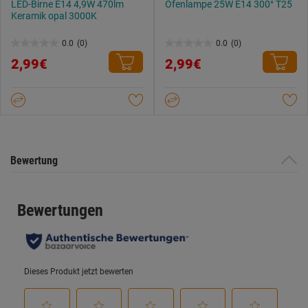
LED-Birne E14 4,9W 470lm
Ofenlampe 25W E14 300° T25
Keramik opal 3000K
0.0
(0)
0.0
(0)
0.0
0.0
2,99€
2,99€
von
von
5
5
Sternen.
Sternen.
Bewertung