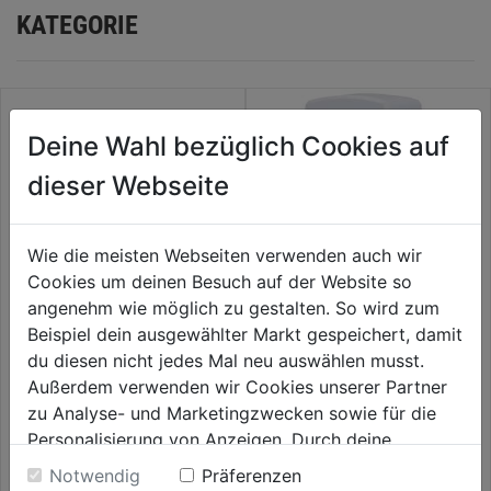
KATEGORIE
Deine Wahl bezüglich Cookies auf
dieser Webseite
Wie die meisten Webseiten verwenden auch wir
Cookies um deinen Besuch auf der Website so
angenehm wie möglich zu gestalten. So wird zum
Beispiel dein ausgewählter Markt gespeichert, damit
Bewegungsmelder AP 110° WS
Digital-Wochenzeitschaltuhr
du diesen nicht jedes Mal neu auswählen musst.
Außerdem verwenden wir Cookies unserer Partner
0.0
(0)
0.0
(0)
zu Analyse- und Marketingzwecken sowie für die
0.0
0.0
9,99€
9,99€
Personalisierung von Anzeigen. Durch deine
von
von
Einwilligung werden die Daten von Drittanbieter,
5
5
Notwendig
Präferenzen