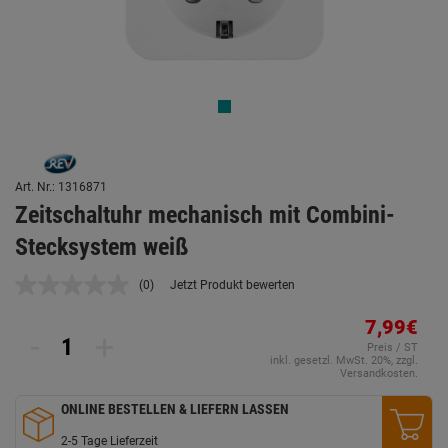
Art. Nr.: 1316871
Zeitschaltuhr mechanisch mit Combini-
Stecksystem weiß
(0)
Jetzt Produkt bewerten
Kein
Beurteilungswert.
Link
7,99€
-
+
auf
Preis / ST
derselben
inkl. gesetzl. MwSt. 20%, zzgl.
Seite.
Versandkosten.
ONLINE BESTELLEN & LIEFERN LASSEN
2-5 Tage Lieferzeit