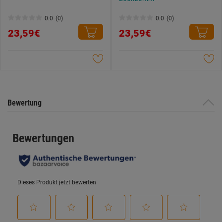
0.0
(0)
0.0
(0)
0.0
0.0
23,59€
23,59€
von
von
5
5
Sternen.
Sternen.
Bewertung