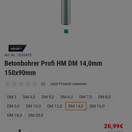
Art. Nr.: 1020455
Betonbohrer Profi HM DM 14,0mm
150x90mm
(0)
Jetzt Produkt bewerten
Kein
Beurteilungswert.
Link
DM 3
DM 4,0
DM 5,0
DM 6,0
DM 7,0
DM 8,0
auf
derselben
DM 9,0
DM 10,0
DM 12,0
DM 14,0
DM 16,0
Seite.
DM 18,0
DM 20,0
20,99€
-
+