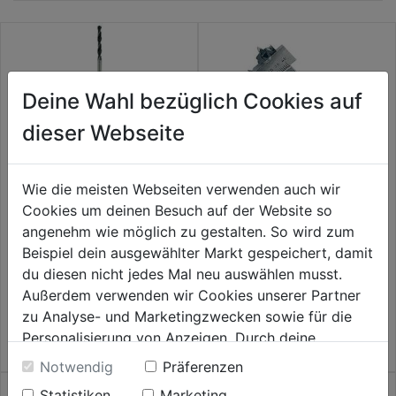
Deine Wahl bezüglich Cookies auf
dieser Webseite
Wie die meisten Webseiten verwenden auch wir
Cookies um deinen Besuch auf der Website so
Schalungsbohrer 12,0mm
Hobby-Zentrumbohrer DM 15-
angenehm wie möglich zu gestalten. So wird zum
SDS+ L 400mm
45mm
Beispiel dein ausgewählter Markt gespeichert, damit
du diesen nicht jedes Mal neu auswählen musst.
0.0
(0)
0.0
(0)
0.0
0.0
Außerdem verwenden wir Cookies unserer Partner
49,99€
57,99€
von
von
zu Analyse- und Marketingzwecken sowie für die
5
5
Personalisierung von Anzeigen. Durch deine
Sternen.
Sternen.
Einwilligung werden die Daten von Drittanbieter,
Notwendig
Präferenzen
unter anderem auch in den USA, verarbeitet.
Statistiken
Marketing