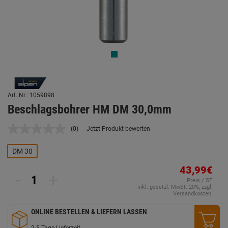
Art. Nr.: 1059898
Beschlagsbohrer HM DM 30,0mm
(0)
Jetzt Produkt bewerten
Kein
Beurteilungswert.
Link
DM 30
auf
derselben
43,99€
Seite.
-
+
Preis / ST
inkl. gesetzl. MwSt. 20%, zzgl.
Versandkosten.
ONLINE BESTELLEN & LIEFERN LASSEN
2-5 Tage Lieferzeit