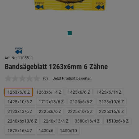
Art. Nr.: 1105511
Bandsägeblatt 1263x6mm 6 Zähne
(0)
Jetzt Produkt bewerten
Kein
Beurteilungswert.
Link
1263x6/6 Z
1263x6/14 Z
1425x6/6 Z
1425x6/14 Z
auf
derselben
1425x10/6 Z
1712x13/6 Z
2123x6/6 Z
2123x10/6 Z
Seite.
2123x13/6 Z
2225x6/6 Z
2225x10/6 Z
2225x16/6 Z
2240x6x13/6 Z
2240x13/4 Z
3380x16/4 Z
1510x6/6 Z
1875x16/4 Z
1400x6
1400x10