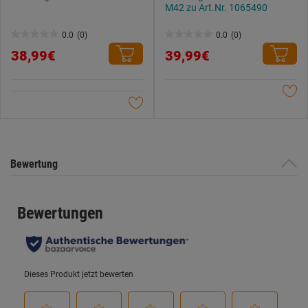
M42 zu Art.Nr. 1065490
0.0
(0)
0.0
(0)
0.0
0.0
38,99€
39,99€
von
von
5
5
Sternen.
Sternen.
Bewertung