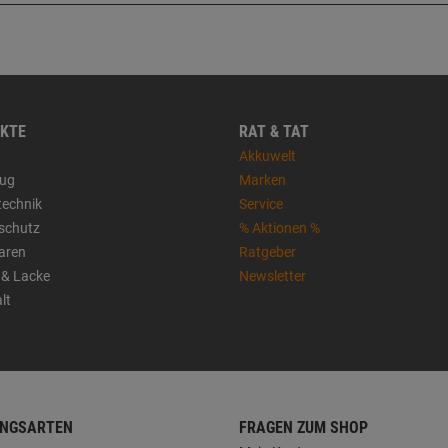
KTE
RAT & TAT
Akkuwelt
ug
Marken
technik
Service
sschutz
% Aktionen %
aren
Ratgeber
 & Lacke
Newsletter
lt
NGSARTEN
FRAGEN ZUM SHOP