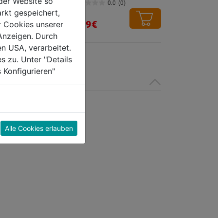
der Website so
0.0
(0)
0.0
(0)
0.0
rkt gespeichert,
von
7,29€
r Cookies unserer
5
Anzeigen. Durch
Sternen.
en USA, verarbeitet.
s zu. Unter "Details
 Konfigurieren"
Alle Cookies erlauben