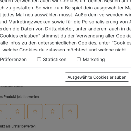
seiten verwenden auch wir Cookies um deinen Besuch auf 
0.0
(0)
5.0
(1)
5.0
0.0
 zu gestalten. So wird zum Beispiel dein ausgewählter Ma
von
von
€
6,99€
6,99€
ht jedes Mal neu auswählen musst. Außerdem verwenden wi
5
5
 und Marketingzwecken sowie für die Personalisierung von 
.
Sternen.
Sternen.
erden die Daten von Drittanbieter, unter anderem auch in d
1
e Cookies erlauben" stimmst du der Verwendung aller Cookie
Bewertung
 alle Infos zu den unterschiedlichen Cookies, unter "Cookies
, welche Cookies du zulassen möchtest und welche nicht.
tung
n findest du in unserer
Datenschutzerklärung
.
Präferenzen
Statistiken
Marketing
Ausgewählte Cookies erlauben