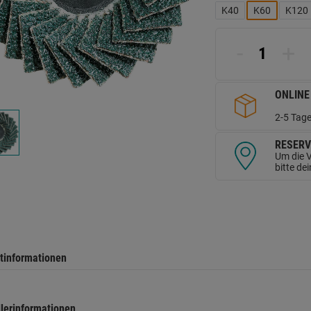
L
K40
K60
K120
a
d
Se
-
+
ONLINE
2-5 Tage
RESERV
Um die V
bitte de
tinformationen
llerinformationen