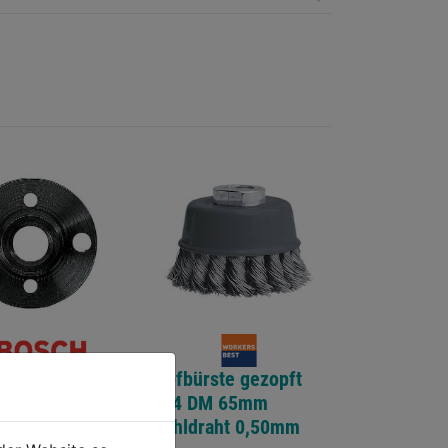
tter DM 115-
Topfbürste gezopft
M14 DM 65mm
Stahldraht 0,50mm