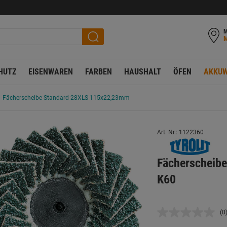
M
HUTZ
EISENWAREN
FARBEN
HAUSHALT
ÖFEN
AKKUW
Fächerscheibe Standard 28XLS 115x22,23mm
Art. Nr.: 1122360
Fächerscheib
K60
(0
K
B