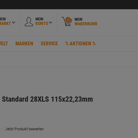
EIN
MEIN
MEIN
0
MARKT
KONTO
WARENKORB
ELT
MARKEN
SERVICE
% AKTIONEN %
e Standard 28XLS 115x22,23mm
)
Jetzt Produkt bewerten
ein
eurteilungswert.