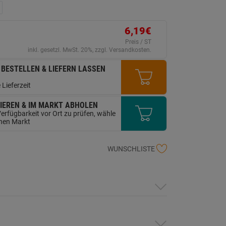
ink
uf
erselben
ite.
6,19€
Preis / ST
inkl. gesetzl. MwSt. 20%, zzgl. Versandkosten.
 BESTELLEN & LIEFERN LASSEN
 Lieferzeit
IEREN & IM MARKT ABHOLEN
erfügbarkeit vor Ort zu prüfen, wähle
inen Markt
WUNSCHLISTE