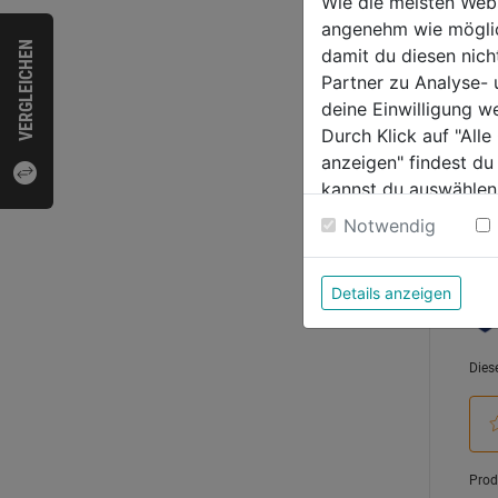
Wie die meisten Web
0.0
angenehm wie möglich
von
VERGLEICHEN
6,59
damit du diesen nic
5
Partner zu Analyse-
Sternen
deine Einwilligung w
Durch Klick auf "All
anzeigen" findest du
kannst du auswählen
Bewer
Weitere Informatione
Notwendig
Details anzeigen