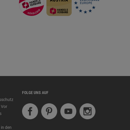
FOLGE UNS AUF
tsschutz
 Vor
s
 in den