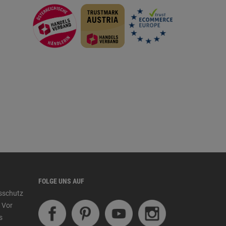
FOLGE UNS AUF
tsschutz
 Vor
s