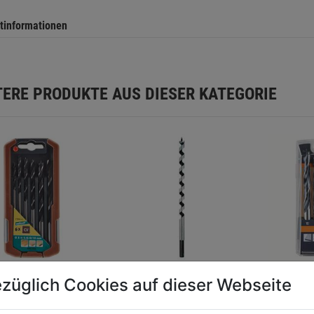
tinformationen
TERE PRODUKTE AUS DIESER KATEGORIE
züglich Cookies auf dieser Webseite
piralbohrer-Set
Schlangenbohrer
Holzspi
 DM
Form Lewis
TM8 8tl