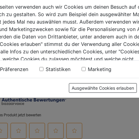
,6,8,10mm
235x160mm SB
seiten verwenden auch wir Cookies um deinen Besuch auf 
 zu gestalten. So wird zum Beispiel dein ausgewählter Ma
0.0
(0)
0.0
(0)
0.0
0.0
ht jedes Mal neu auswählen musst. Außerdem verwenden wi
von
von
9€
14,99€
16,99€
 und Marketingzwecken sowie für die Personalisierung von 
5
5
erden die Daten von Drittanbieter, unter anderem auch in d
.
Sternen.
Sternen.
e Cookies erlauben" stimmst du der Verwendung aller Cookie
 alle Infos zu den unterschiedlichen Cookies, unter "Cookies
, welche Cookies du zulassen möchtest und welche nicht.
tung
n findest du in unserer
Datenschutzerklärung
.
Präferenzen
Statistiken
Marketing
Ausgewählte Cookies erlauben