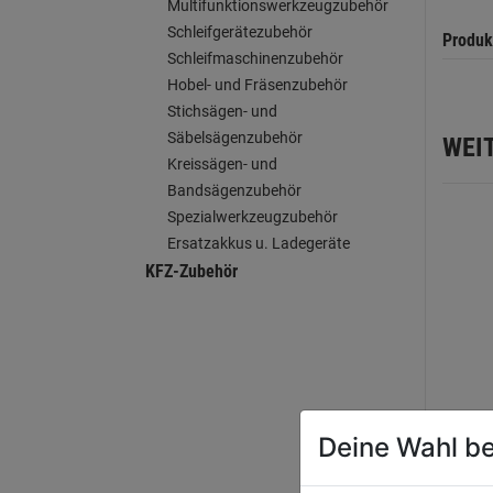
Multifunktionswerkzeugzubehör
Schleifgerätezubehör
Produk
Schleifmaschinenzubehör
Hobel- und Fräsenzubehör
Stichsägen- und
Säbelsägenzubehör
WEI
Kreissägen- und
Bandsägenzubehör
Spezialwerkzeugzubehör
Ersatzakkus u. Ladegeräte
KFZ-Zubehör
Deine Wahl be
Holzs
6tlg.