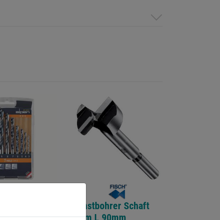
ralbohrersatz
Kunstbohrer Schaft
g.
8mm L 90mm