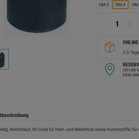
L
DM 3
DM 4
DM
a
d
Se
-
+
ONLINE
2-5 Tage
RESERV
Um die V
bitte de
tbeschreibung
idig, Rechtslauf, 90 Grad für Hart- und Weichholz sowie Kunststoffe, für