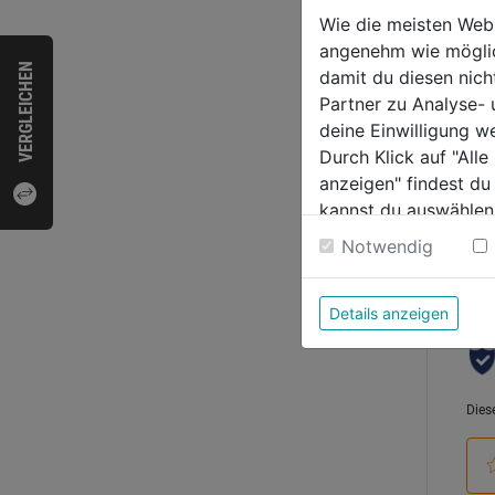
3,4,5
Wie die meisten Web
angenehm wie möglich
0.0
VERGLEICHEN
damit du diesen nic
von
13,9
Partner zu Analyse-
5
deine Einwilligung w
Sternen
Durch Klick auf "All
anzeigen" findest du
kannst du auswählen
Bewer
Weitere Informatione
Notwendig
Details anzeigen