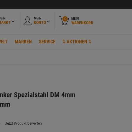
EIN
MEIN
MEIN
0
MARKT
KONTO
WARENKORB
ELT
MARKEN
SERVICE
% AKTIONEN %
enker Spezialstahl DM 4mm
6mm
)
Jetzt Produkt bewerten
ein
eurteilungswert.