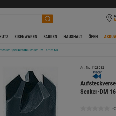
M
HUTZ
EISENWAREN
FARBEN
HAUSHALT
ÖFEN
AKKUW
rsenker Spezialstahl Senker-DM 16mm SB
Art. Nr.: 1128032
Aufsteckvers
Senker-DM 1
(0
K
B