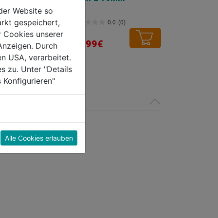
der Website so
rkt gespeichert,
0.0
(0)
0.0
(0)
0.0
r Cookies unserer
von
18,99€
Anzeigen. Durch
5
en USA, verarbeitet.
Sternen.
s zu. Unter "Details
 Konfigurieren"
Alle Cookies erlauben