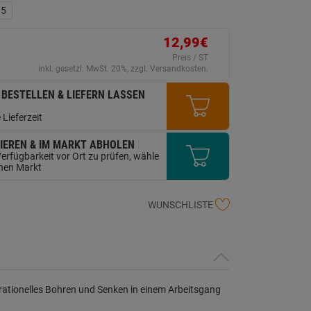
ink
 5
uf
erselben
ite.
12,99€
Preis / ST
inkl. gesetzl. MwSt. 20%, zzgl. Versandkosten.
 BESTELLEN & LIEFERN LASSEN
 Lieferzeit
IEREN & IM MARKT ABHOLEN
erfügbarkeit vor Ort zu prüfen, wähle
inen Markt
WUNSCHLISTE
 rationelles Bohren und Senken in einem Arbeitsgang