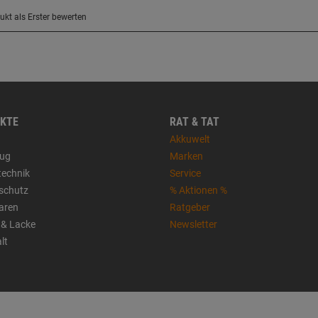
KTE
RAT & TAT
Akkuwelt
ug
Marken
technik
Service
sschutz
% Aktionen %
aren
Ratgeber
 & Lacke
Newsletter
lt