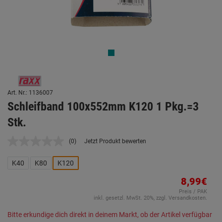
Art. Nr.: 1136007
Schleifband 100x552mm K120 1 Pkg.=3
Stk.
(0)
Jetzt Produkt bewerten
Kein
Beurteilungswert.
Link
K40
K80
K120
auf
derselben
8,99€
Seite.
Preis / PAK
inkl. gesetzl. MwSt. 20%, zzgl. Versandkosten.
Bitte erkundige dich direkt in deinem Markt, ob der Artikel verfügbar