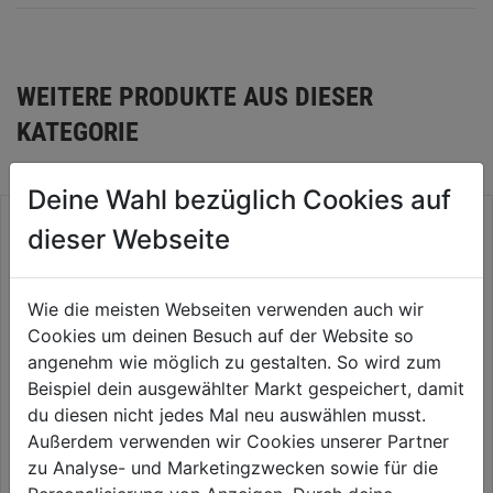
WEITERE PRODUKTE AUS DIESER
KATEGORIE
Deine Wahl bezüglich Cookies auf
dieser Webseite
Wie die meisten Webseiten verwenden auch wir
Cookies um deinen Besuch auf der Website so
angenehm wie möglich zu gestalten. So wird zum
Beispiel dein ausgewählter Markt gespeichert, damit
du diesen nicht jedes Mal neu auswählen musst.
Außerdem verwenden wir Cookies unserer Partner
Schleifscheibe gel. K60 Klett.
Schleifscheibe gel. K80 Klett.
zu Analyse- und Marketingzwecken sowie für die
DM 225mm 1 Pkg=5 Stk.
DM 225mm 1 Pkg=5 Stk.